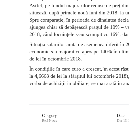
Astfel, pe fondul majorărilor reduse de preț din
situează, după primele nouă luni din 2018, la u
Spre comparație, în perioada de dinaintea declanș
ajungea chiar să depășească pragul de 10% – va
2018, când locuințele s-au scumpit cu 16%, da
Situația salariilor arată de asemenea diferit în 
economie s-a majorat cu aproape 140% în ultimii
de lei în octombrie 2018.
În condițiile în care euro a crescut, în acest ră
la 4,6668 de lei la sfârșitul lui octombrie 2018)
vorba de achiziții imobiliare, se mai arată în an
Category
Date
Real News
Dec 13,