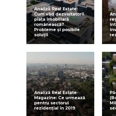
Analiză Real Estate:
Cum văd dezvoltatorii
An
piața imobiliară
re
românească?
in
Probleme și posibile
inv
soluții
re
Analiză Real Estate
Pă
Magazine: Ce urmează
(B
pentru sectorul
Mi
rezidențial în 2019
se