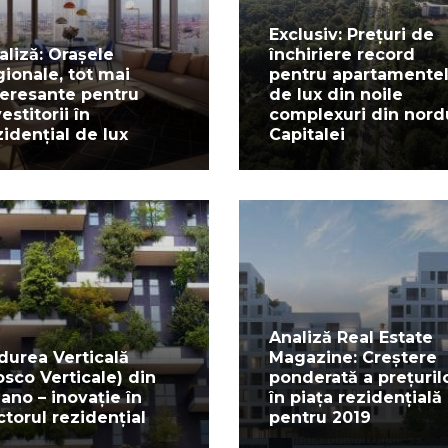
Exclusiv: Prețuri de
aliză: Orașele
închiriere record
gionale, tot mai
pentru apartamente
teresante pentru
de lux din noile
estitorii în
complexuri din nord
zidențial de lux
Capitalei
Analiză Real Estate
durea Verticală
Magazine: Creștere
osco Verticale) din
ponderată a prețuril
lano – inovație în
în piața rezidențială
ctorul rezidențial
pentru 2019