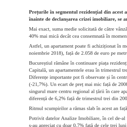
Prețurile în segmentul rezidențial din acest a
înainte de declanșarea crizei imobiliare, se a
Mai exact, suma medie solicitată de către vânzăt
40% mai mică decât cea consemnată în momentul d
Astfel, un apartament poate fi achiziționat în m
noiembrie 2018), față de 2.058 de euro pe metru
Bucureștiul rămâne în continuare piața rezidenț
Capitală, un apartamentele erau în trimestrul t
Diferențe importante pot fi observate și în cen
(-21,7%). Un ecart de preț mai mic față de 200
singurul mare centru regional al țării în care 
diferență de 6,2% față de trimestrul trei din 20
Ritmul scumpirilor a rămas slab în acest an față
Potrivit datelor Analize Imobiliare, în cel de-al 
s-au apreciat cu doar 0,7% față de cele trei lun