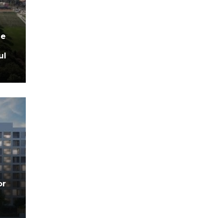
le
ul
or