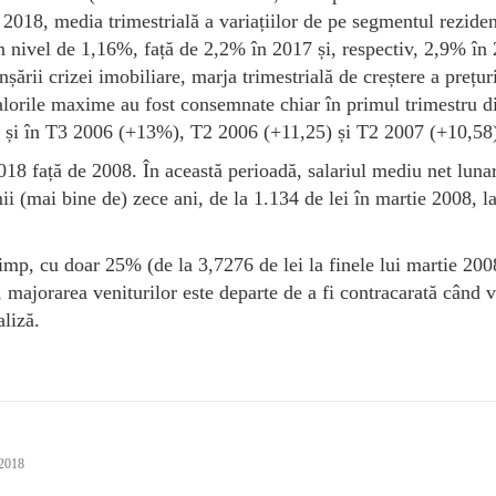
 2018, media trimestrială a variațiilor de pe segmentul reziden
n nivel de 1,16%, față de 2,2% în 2017 și, respectiv, 2,9% în
ării crizei imobiliare, marja trimestrială de creștere a prețur
lorile maxime au fost consemnate chiar în primul trimestru d
r și în T3 2006 (+13%), T2 2006 (+11,25) și T2 2007 (+10,58
2018 față de 2008. În această perioadă, salariul mediu net luna
 (mai bine de) zece ani, de la 1.134 de lei în martie 2008, l
stimp, cu doar 25% (de la 3,7276 de lei la finele lui martie 20
, majorarea veniturilor este departe de a fi contracarată când 
aliză.
 2018