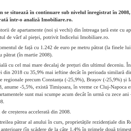
n se situează în continuare sub nivelul înregistrat în 2008,
rată într-o analiză Imobiliare.ro.
orii de apartamente (noi și vechi) din întreaga țară este cu a
e vârf al pieței, potrivit Indicelui Imobiliare.ro.
omentul de față cu 1.242 de euro pe metru pătrat (la finele lui
 pătrat (în martie 2008).
ială cu cel mai mare decalaj de prețuri din ultimul deceniu. În
rei din 2018 cu 35,9% mai ieftine decât în perioada similară d
tre regionale precum Constanța (-25,9%), Brașov (-25,9%) și I
8, anume -5,5%, există Timișoara, în vreme ce Cluj-Napoca e
apartamentele sunt mai scumpe acum decât în urmă cu zece ani 
08.
 de creșterea accelerată din 2008.
treilea pătrar al anului în curs, proprietățile rezidențiale din
i anterioare (în scădere de la câte 1,4% în primele două trimest