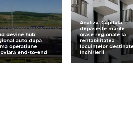
Analiza: Capitala
depășește marile
ud devine hub
orașe regionale la
gional auto după
rentabilitatea
ima operațiune
locuințelor destinat
roviară end-to-end
închirierii