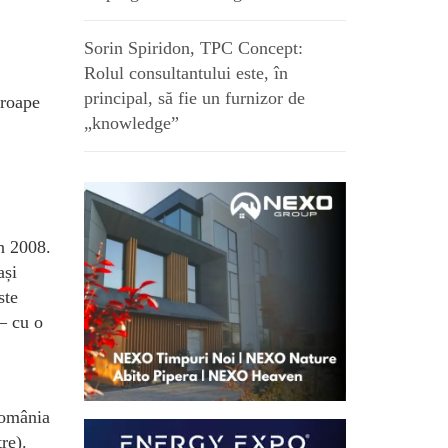
Sorin Spiridon, TPC Concept:
Rolul consultantului este, în
principal, să fie un furnizor de
proape
„knowledge”
in 2008.
ași
ste
– cu o
 România
re).