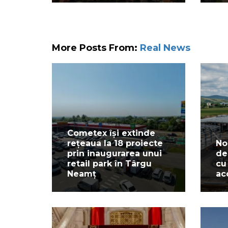
More Posts From:
Real News
Cometex își extinde
rețeaua la 18 proiecte
No
prin inaugurarea unui
de
retail park în Târgu
cu
Neamț
ac