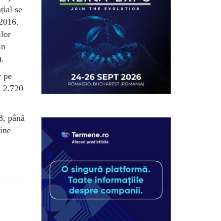
țial se
 2016.
ilor
in
).
r pe
a 2.720
08, până
vine