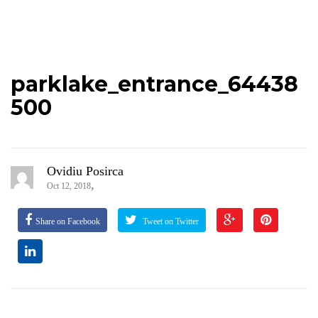
parklake_entrance_64438
500
Ovidiu Posirca
,
Oct 12, 2018
Share on Facebook
Tweet on Twitter