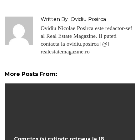
Written By
Ovidiu Posirca
Ovidiu Nicolae Posirca este redactor-sef
al Real Estate Magazine. Il puteti
contacta la ovidiu.posirca [@]
realestatemagazine.ro
More Posts From:
Cometex își extinde rețeaua la 18