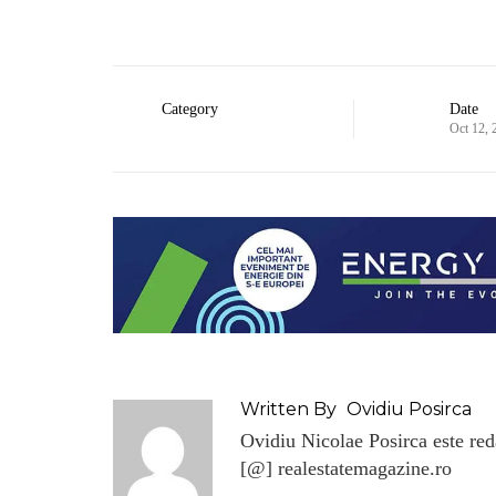
Category
Date
Oct 12, 
Written By
Ovidiu Posirca
Ovidiu Nicolae Posirca este reda
[@] realestatemagazine.ro