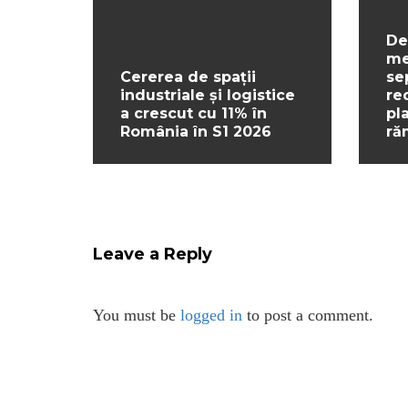
De
me
Cererea de spații
se
industriale și logistice
re
a crescut cu 11% în
pl
România în S1 2026
ră
Leave a Reply
You must be
logged in
to post a comment.