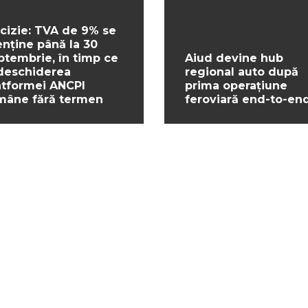
cizie: TVA de 9% se
nține până la 30
ptembrie, în timp ce
Aiud devine hub
deschiderea
regional auto după
atformei ANCPI
prima operațiune
mâne fără termen
feroviară end-to-en