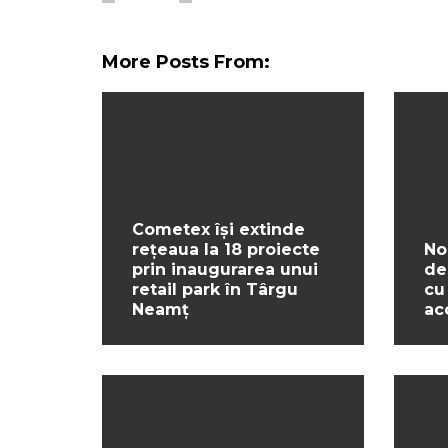
More Posts From:
Cometex își extinde
rețeaua la 18 proiecte
No
prin inaugurarea unui
de
retail park în Târgu
cu
Neamț
ac