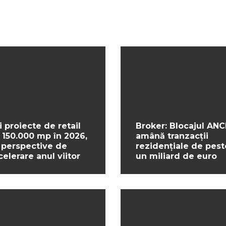
i proiecte de retail
Broker: Blocajul ANC
 150.000 mp în 2026,
amână tranzacții
 perspective de
rezidențiale de pest
celerare anul viitor
un miliard de euro