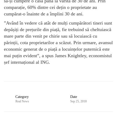
să-și cumpere o casă până la vârsta de 30 de ani. Prin
comparație, 60% dintre cei dețin o proprietate au
cumpărat-o înainte de a împlini 30 de ani.
”Având în vedere că atât de mulți cumpărători tineri sunt
depășiți de prețurile din piață, fie trebuind să cheltuiască
mare parte din venit pe chirie sau să locuiască cu
părinții, cota proprietarilor a scăzut. Prin urmare, avansul
economic generat de o piață a locuințelor puternică este
mai puțin evident”, a spus James Knightley, economistul
șef internațional al ING.
Category
Date
Real News
Sep 25, 2018