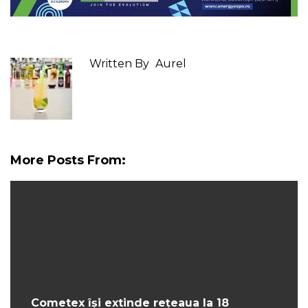
Written By
Aurel
More Posts From:
Cometex își extinde rețeaua la 18