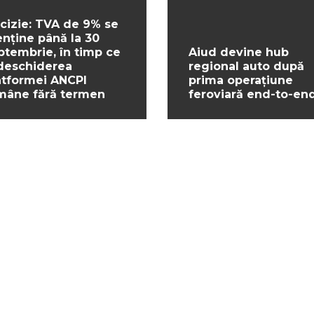
cizie: TVA de 9% se
nține până la 30
ptembrie, în timp ce
Aiud devine hub
deschiderea
regional auto după
atformei ANCPI
prima operațiune
mâne fără termen
feroviară end-to-en