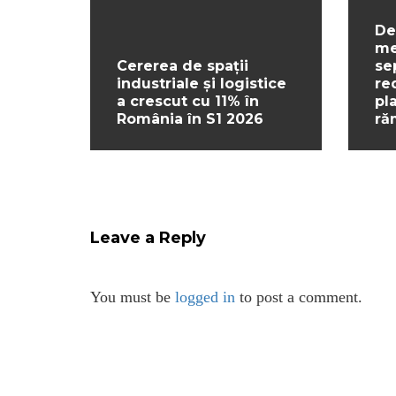
De
me
Cererea de spații
se
industriale și logistice
re
a crescut cu 11% în
pl
România în S1 2026
ră
Leave a Reply
You must be
logged in
to post a comment.