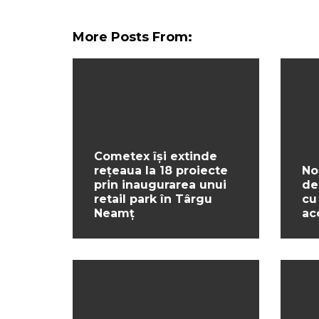
More Posts From:
Cometex își extinde
rețeaua la 18 proiecte
No
prin inaugurarea unui
de
retail park în Târgu
cu
Neamț
ac