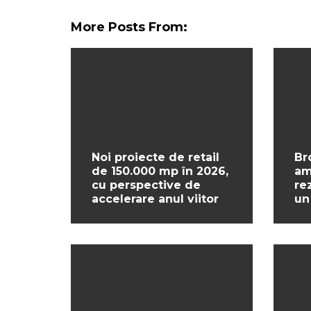
More Posts From:
Noi proiecte de retail
Br
de 150.000 mp în 2026,
am
cu perspective de
re
accelerare anul viitor
un