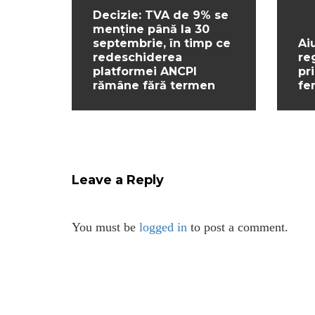
Decizie: TVA de 9% se
menține până la 30
septembrie, în timp ce
Ai
redeschiderea
re
platformei ANCPI
pr
rămâne fără termen
fe
Leave a Reply
You must be
logged in
to post a comment.