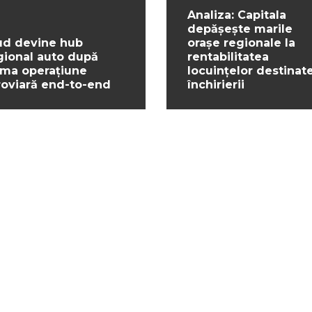
Analiza: Capitala
depășește marile
ud devine hub
orașe regionale la
gional auto după
rentabilitatea
ima operațiune
locuințelor destinat
roviară end-to-end
închirierii