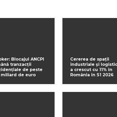
oker: Blocajul ANCPI
Cererea de spații
ână tranzacții
industriale și logisti
zidențiale de peste
a crescut cu 11% în
 miliard de euro
România în S1 2026