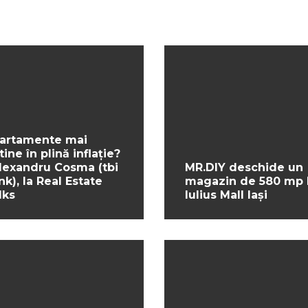
artamente mai
tine în plină inflație?
Alexandru Cosma (tbi
MR.DIY deschide un
nk), la Real Estate
magazin de 580 mp 
lks
Iulius Mall Iași