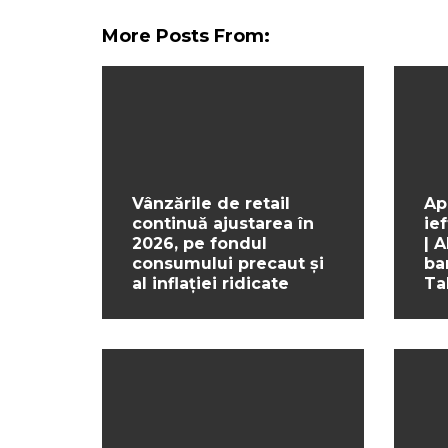
More Posts From:
Vânzările de retail
Ap
continuă ajustarea în
ief
2026, pe fondul
| 
consumului precaut și
ba
al inflației ridicate
Ta