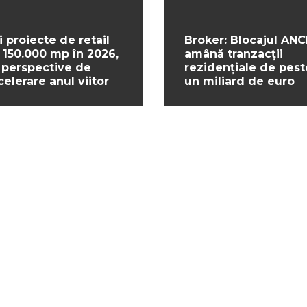
i proiecte de retail
Broker: Blocajul ANC
 150.000 mp în 2026,
amână tranzacții
 perspective de
rezidențiale de pest
celerare anul viitor
un miliard de euro