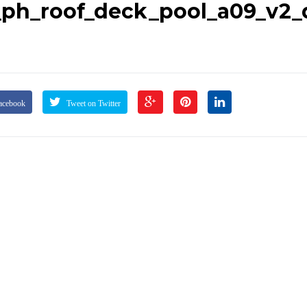
ph_roof_deck_pool_a09_v2_
acebook
Tweet on Twitter