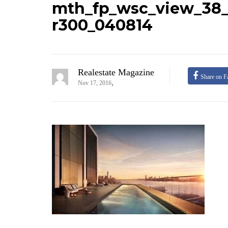
mth_fp_wsc_view_38_
r300_040814
Realestate Magazine
Share on F
,
Nov 17, 2016