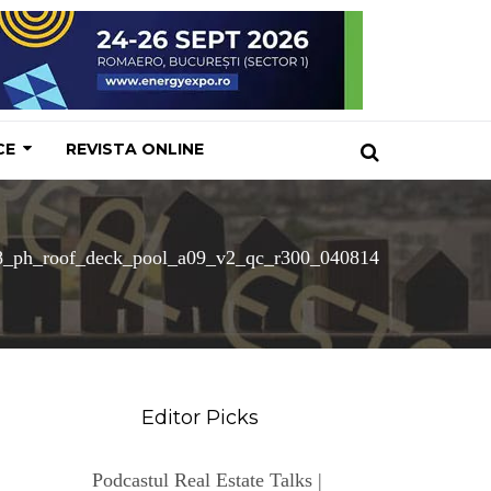
CE
REVISTA ONLINE
_ph_roof_deck_pool_a09_v2_qc_r300_040814
Editor Picks
Podcastul Real Estate Talks |