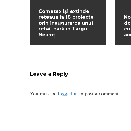
Cometex își extinde
rețeaua la 18 proiecte
No
prin inaugurarea unui
de
retail park în Târgu
cu
Neamț
ac
Leave a Reply
You must be
logged in
to post a comment.