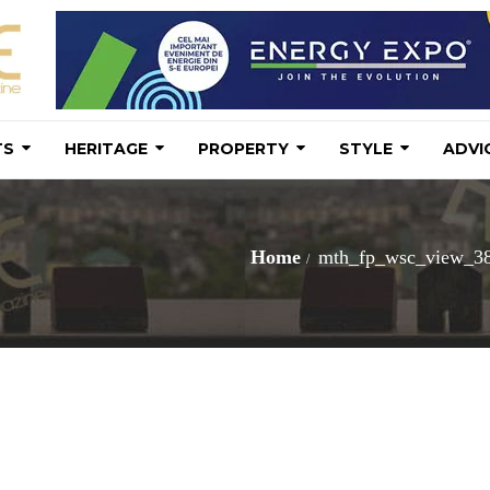
TS
HERITAGE
PROPERTY
STYLE
ADVI
Home
mth_fp_wsc_view_38