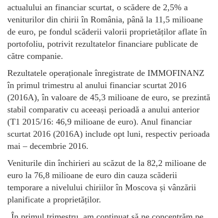
actualului an financiar scurtat, o scădere de 2,5% a
veniturilor din chirii în România, până la 11,5 milioane
de euro, pe fondul scăderii valorii proprietăților aflate în
portofoliu, potrivit rezultatelor financiare publicate de
către companie.
Rezultatele operaționale înregistrate de IMMOFINANZ
în primul trimestru al anului financiar scurtat 2016
(2016A), în valoare de 45,3 milioane de euro, se prezintă
stabil comparativ cu aceeași perioadă a anului anterior
(T1 2015/16: 46,9 milioane de euro). Anul financiar
scurtat 2016 (2016A) include opt luni, respectiv perioada
mai – decembrie 2016.
Veniturile din închirieri au scăzut de la 82,2 milioane de
euro la 76,8 milioane de euro din cauza scăderii
temporare a nivelului chiriilor în Moscova și vânzării
planificate a proprietăților.
„În primul trimestru, am continuat să ne concentrăm pe