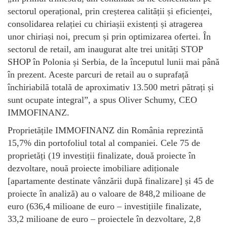
sectorul operațional, prin creșterea calității și eficienței,
consolidarea relației cu chiriașii existenți și atragerea
unor chiriași noi, precum și prin optimizarea ofertei. În
sectorul de retail, am inaugurat alte trei unități STOP
SHOP în Polonia și Serbia, de la începutul lunii mai până
în prezent. Aceste parcuri de retail au o suprafață
închiriabilă totală de aproximativ 13.500 metri pătrați și
sunt ocupate integral”, a spus Oliver Schumy, CEO
IMMOFINANZ.
Proprietățile IMMOFINANZ din România reprezintă
15,7% din portofoliul total al companiei. Cele 75 de
proprietăți (19 investiții finalizate, două proiecte în
dezvoltare, nouă proiecte imobiliare adiționale
[apartamente destinate vânzării după finalizare] și 45 de
proiecte în analiză) au o valoare de 848,2 milioane de
euro (636,4 milioane de euro – investițiile finalizate,
33,2 milioane de euro – proiectele în dezvoltare, 2,8