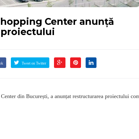
 Shopping Center anunță
 proiectului
ok
Tweet on Twitter
 Center din București, a anunțat restructurarea proiectului co