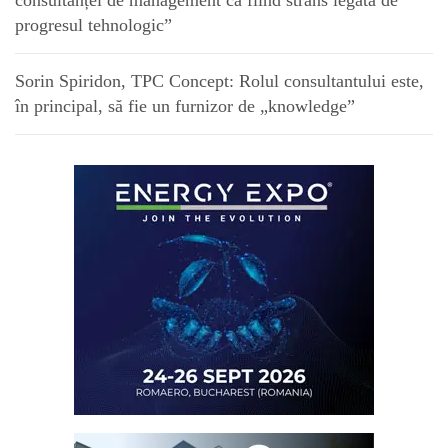
consultanței de management ca fiind strâns legată de
progresul tehnologic”
Sorin Spiridon, TPC Concept: Rolul consultantului este,
în principal, să fie un furnizor de „knowledge”