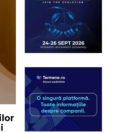
ilor
i