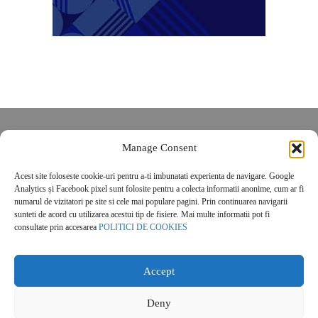
Despre noi
Manage Consent
Contact
POLITICĂ DE CONFIDENȚIALITATE
Acest site foloseste cookie-uri pentru a-ti imbunatati experienta de navigare. Google
Analytics și Facebook pixel sunt folosite pentru a colecta informatii anonime, cum ar fi
Politica de cookies
numarul de vizitatori pe site si cele mai populare pagini. Prin continuarea navigarii
sunteti de acord cu utilizarea acestui tip de fisiere. Mai multe informatii pot fi
consultate prin accesarea
POLITICI DE COOKIES
Accept
© 2026 Real Estate Magazine. All Rights Reserved.
Deny