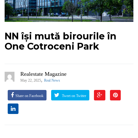
NN își mută birourile în
One Cotroceni Park
Realestate Magazine
,
May 22, 2025
Real News
Share on Facebook
Tweet on Twitter