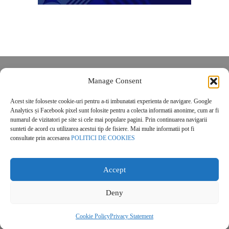
Despre noi
Manage Consent
Contact
Acest site foloseste cookie-uri pentru a-ti imbunatati experienta de navigare. Google
POLITICĂ DE CONFIDENȚIALITATE
Analytics și Facebook pixel sunt folosite pentru a colecta informatii anonime, cum ar fi
Politica de cookies
numarul de vizitatori pe site si cele mai populare pagini. Prin continuarea navigarii
sunteti de acord cu utilizarea acestui tip de fisiere. Mai multe informatii pot fi
consultate prin accesarea
POLITICI DE COOKIES
Accept
Deny
© 2026 Real Estate Magazine. All Rights Reserved.
Cookie Policy
Privacy Statement