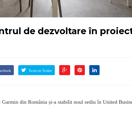
trul de dezvoltare în proiec
acebook
Tweet on Twitter
l Garmin din România și-a stabilit noul sediu în United Busin