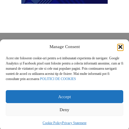
Despre noi
Manage Consent
Contact
Acest site foloseste cookie-uri pentru a-ti imbunatati experienta de navigare. Google
POLITICĂ DE CONFIDENȚIALITATE
Analytics și Facebook pixel sunt folosite pentru a colecta informatii anonime, cum ar fi
Politica de cookies
numarul de vizitatori pe site si cele mai populare pagini. Prin continuarea navigarii
sunteti de acord cu utilizarea acestui tip de fisiere. Mai multe informatii pot fi
consultate prin accesarea
POLITICI DE COOKIES
Accept
Deny
© 2026 Real Estate Magazine. All Rights Reserved.
Cookie Policy
Privacy Statement