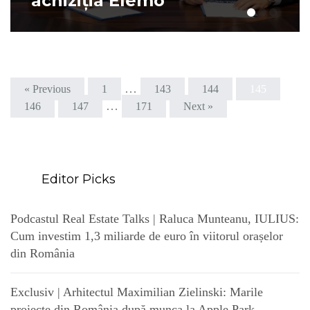
achiziția Elemo
…
« Previous
1
143
144
145
…
146
147
171
Next »
Editor Picks
Podcastul Real Estate Talks | Raluca Munteanu, IULIUS:
Cum investim 1,3 miliarde de euro în viitorul orașelor
din România
Exclusiv | Arhitectul Maximilian Zielinski: Marile
proiecte din România după munca la Apple Park