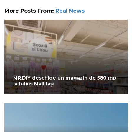
More Posts From:
Real News
MR.DIY deschide un magazin de 580 mp
la Iulius Mall Iași