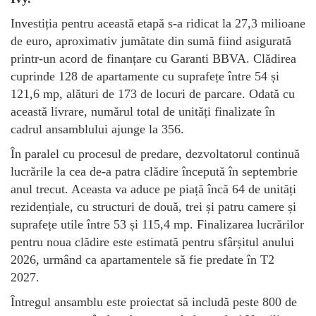
Investiția pentru această etapă s-a ridicat la 27,3 milioane
de euro, aproximativ jumătate din sumă fiind asigurată
printr-un acord de finanțare cu Garanti BBVA. Clădirea
cuprinde 128 de apartamente cu suprafețe între 54 și
121,6 mp, alături de 173 de locuri de parcare. Odată cu
această livrare, numărul total de unități finalizate în
cadrul ansamblului ajunge la 356.
În paralel cu procesul de predare, dezvoltatorul continuă
lucrările la cea de-a patra clădire începută în septembrie
anul trecut. Aceasta va aduce pe piață încă 64 de unități
rezidențiale, cu structuri de două, trei și patru camere și
suprafețe utile între 53 și 115,4 mp. Finalizarea lucrărilor
pentru noua clădire este estimată pentru sfârșitul anului
2026, urmând ca apartamentele să fie predate în T2
2027.
Întregul ansamblu este proiectat să includă peste 800 de