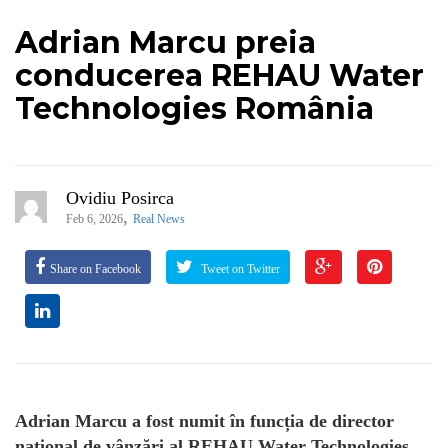
Adrian Marcu preia
conducerea REHAU Water
Technologies România
Ovidiu Posirca
,
Feb 6, 2026
Real News
Share on Facebook
Tweet on Twitter
Adrian Marcu a fost numit în funcția de director
național de vânzări al REHAU Water Technologies