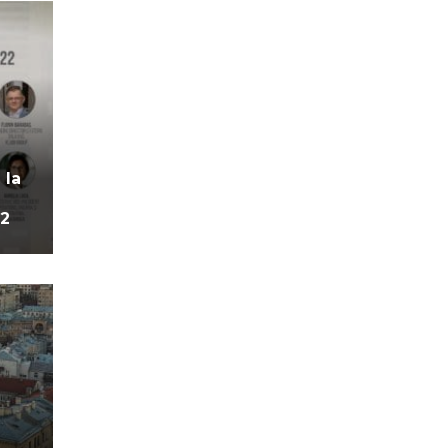
 la
22