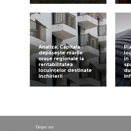
Analiza: Capitala
Pi
depășește marile
lo
orașe regionale la
în
rentabilitatea
sp
locuințelor destinate
du
închirierii
in
Despre noi