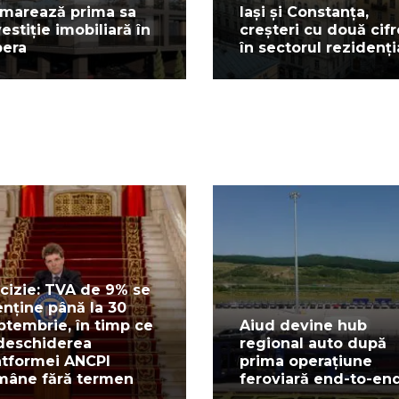
marează prima sa
Iași și Constanța,
vestiție imobiliară în
creșteri cu două cifr
pera
în sectorul rezidenți
cizie: TVA de 9% se
nține până la 30
ptembrie, în timp ce
Aiud devine hub
deschiderea
regional auto după
atformei ANCPI
prima operațiune
mâne fără termen
feroviară end-to-en