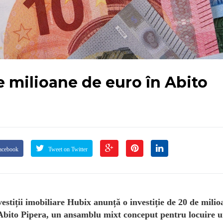
e milioane de euro în Abito
acebook
Tweet on Twitter
iții imobiliare Hubix anunță o investiție de 20 de milio
l Abito Pipera, un ansamblu mixt conceput pentru locuire 