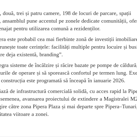
două, trei și patru camere, 198 de locuri de parcare, spații
 ansamblul pune accentul pe zonele dedicate comunității, ofe
enajat pentru utilizarea comună a rezidenților.
a este probabil cea mai fierbinte zonă de investiții imobiliar
ește toate cerințele: facilități multiple pentru locuire și bus
re deja existentă, branding”.
egra sisteme de încălzire și răcire bazate pe pompe de căldură
turile de operare și să sporească confortul pe termen lung. Ex
ar construcția este programată să înceapă în ianuarie 2026.
iază de infrastructură comercială solidă, cu acces rapid la Pip
e asemenea, avansarea proiectului de extindere a Magistralei M
gire către zona Pipera Plaza și mai departe spre Pipera–Tunari
atea viitoare a zonei.