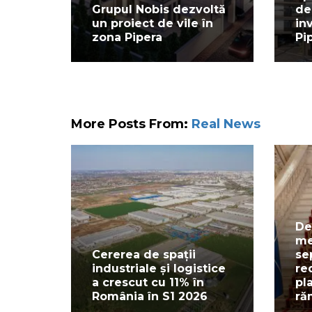
Grupul Nobis dezvoltă
de
un proiect de vile în
in
zona Pipera
Pi
More Posts From:
Real News
De
me
Cererea de spații
se
industriale și logistice
re
a crescut cu 11% în
pl
România în S1 2026
ră