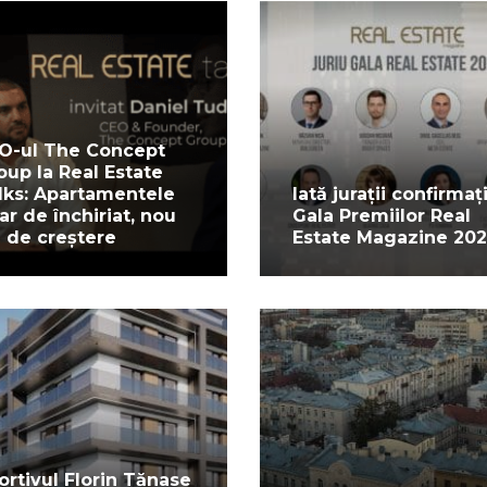
O-ul The Concept
oup la Real Estate
lks: Apartamentele
Iată jurații confirmați
ar de închiriat, nou
Gala Premiilor Real
l de creștere
Estate Magazine 20
ortivul Florin Tănase