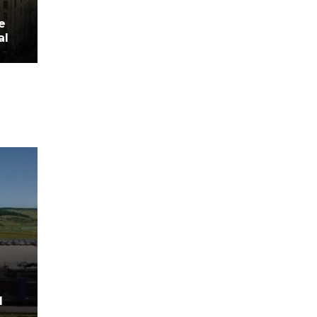
e
al
d