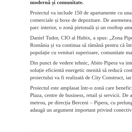
modernă și comunitate.
Proiectul va include 150 de apartamente cu una, 
comerciale și boxe de depozitare. De asemenea,
parc interior, o zonă pietonală și un rooftop am
Daniel Tudor, CIO al Hubix, a spus: „Zona Piper
România și va continua să rămână pentru că întrun
populație cu venituri superioare, comunitate ma
Din punct de vedere tehnic, Abito Pipera va int
soluție eficientă energetic menită să reducă cos
proiectului va fi realizată de City Construct, i
Proiectul este amplasat într-o zonă care benefic
Plaza, centre de business, retail și servicii. D
metrou, pe direcția Berceni – Pipera, cu prelun
adaugă un argument important privind conectivit