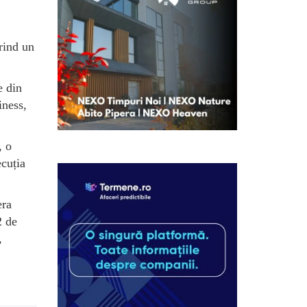
rind un
e din
iness,
, o
ecuția
era
2 de
,