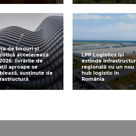
ața de birouri și
gistică accelerează
LPP Logistics își
 2026: livrările de
extinde infrastructu
ații aproape se
regională cu un nou
blează, susținute de
hub logistic în
frastructură
România