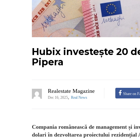
Hubix investește 20 d
Pipera
Realestate Magazine
Share on F
,
Dec 16, 2025
Real News
Compania românească de management și invest
dolari în dezvoltarea proiectului rezidenția