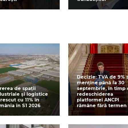
Decizie: TVA de 9% 
menține până la 30
rerea de spații
septembrie, în timp 
dustriale și logistice
redeschiderea
crescut cu 11% în
platformei ANCPI
mânia în S1 2026
rămâne fără termen