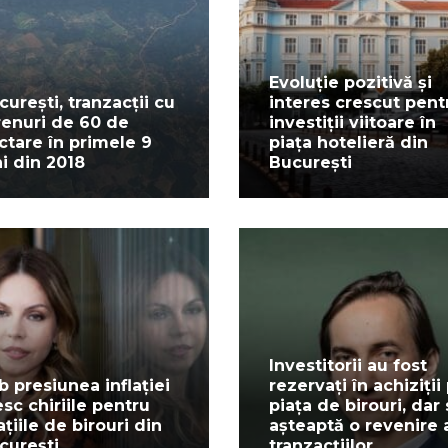
Evoluție pozitivă și
curești, tranzacții cu
interes crescut pent
renuri de 60 de
investiții viitoare în
ctare în primele 9
piața hotelieră din
ni din 2018
București
Investitorii au fost
b presiunea inflației
rezervați în achiziții
esc chiriile pentru
piața de birouri, dar
ațiile de birouri din
așteaptă o revenire 
curești
tranzacțiilor