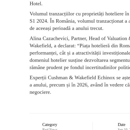
Hotel.
Volumul tranzacțiilor cu proprietăți hoteliere 
S1 2024. În România, volumul tranzacționat a a
de aceeași perioadă a anului trecut.
Alina Cazachevici, Partner, Head of Valuatio
Wakefield, a declarat: “Piața hotelieră din Româ
performanței, cât și a atractivității investiționa
domeniul hotelier susține dezvoltarea segmentulu
rămâne prudent pe fondul incertitudinilor politi
Experții Cushman & Wakefield Echinox se așteap
a anului, precum și în 2026, având în vedere că 
negociere.
Category
Date
Real News
Sep 10,