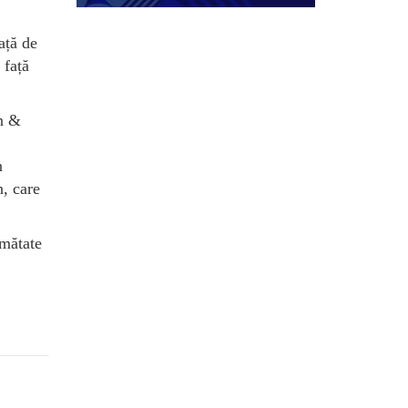
ață de
 față
n &
n
n, care
umătate