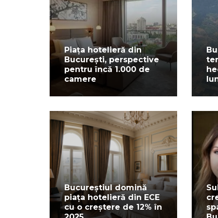
Piața hotelieră din
Bu
București, perspective
te
pentru încă 1.000 de
he
camere
lu
Bucureștiul domină
Su
piața hotelieră din ECE
cr
cu o creștere de 12% în
sp
2025
Bu