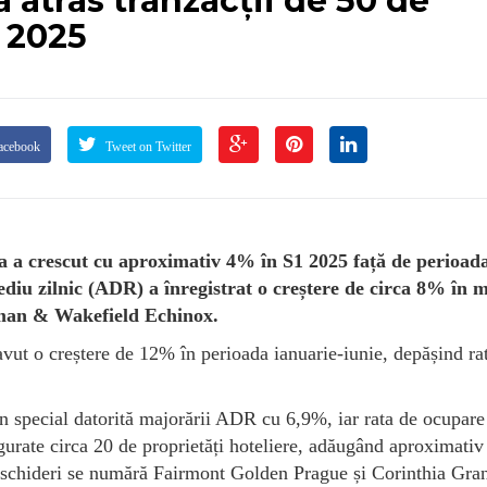
a atras tranzacții de 50 de
1 2025
acebook
Tweet on Twitter
a a crescut cu aproximativ 4% în S1 2025 față de perioad
mediu zilnic (ADR) a înregistrat o creștere de circa 8% în
shman & Wakefield Echinox.
vut o creștere de 12% în perioada ianuarie-iunie, depășind ra
n special datorită majorării ADR cu 6,9%, iar rata de ocupare
gurate circa 20 de proprietăți hoteliere, adăugând aproximativ
deschideri se numără Fairmont Golden Prague și Corinthia Gra