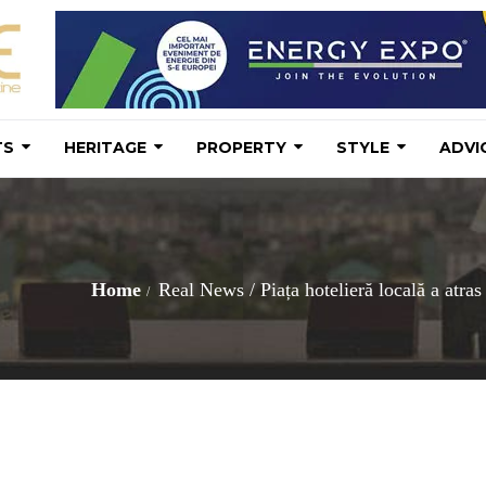
TS
HERITAGE
PROPERTY
STYLE
ADVI
Home
Real News
/
Piața hotelieră locală a atra