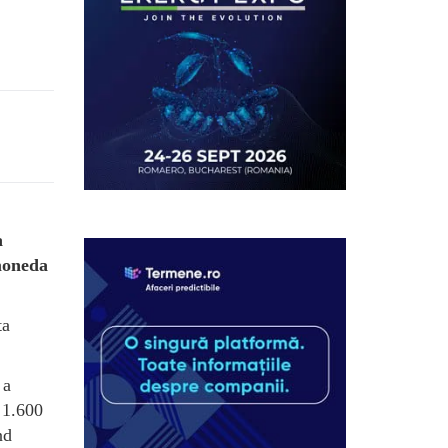
a
 moneda
ta
 a
 1.600
nd