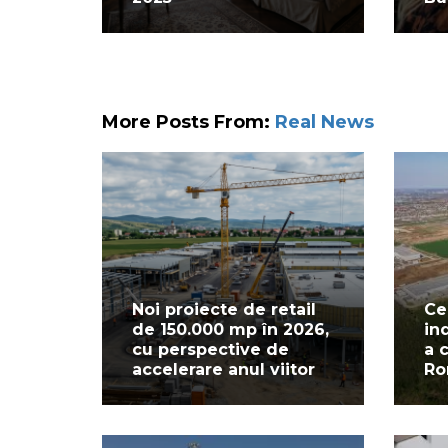
More Posts From:
Real News
Noi proiecte de retail
Ce
de 150.000 mp în 2026,
in
cu perspective de
a 
accelerare anul viitor
Ro