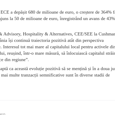
în ECE a depășit 680 de milioane de euro, o creștere de 364% f
juns la 50 de milioane de euro, înregistrând un avans de 43%
n & Advisory, Hospitality & Alternatives, CEE/SEE la Cushma
nia își continuă traiectoria pozitivă atât din perspectiva
le. Interesul tot mai mare al capitalului local pentru activele di
i, reușind, într-o mare măsură, să înlocuiască capitalul străi
ce din regiune”.
tă ca această evoluție pozitivă să se mențină și în a doua j
mai multe tranzacții semnificative sunt în diverse stadii de
 2025