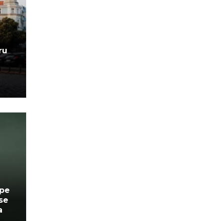
ru
 pe
 se
a