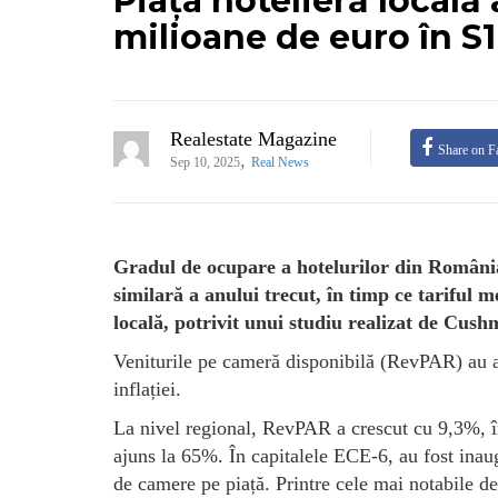
Piața hotelieră locală 
milioane de euro în S
Realestate Magazine
Share on F
,
Sep 10, 2025
Real News
Gradul de ocupare a hotelurilor din Români
similară a anului trecut, în timp ce tariful 
locală, potrivit unui studiu realizat de Cu
Veniturile pe cameră disponibilă (RevPAR) au a
inflației.
La nivel regional, RevPAR a crescut cu 9,3%, î
ajuns la 65%. În capitalele ECE-6, au fost inau
de camere pe piață. Printre cele mai notabile 