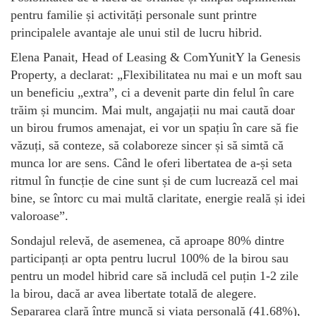
pentru familie și activități personale sunt printre
principalele avantaje ale unui stil de lucru hibrid.
Elena Panait, Head of Leasing & ComYunitY la Genesis
Property, a declarat: „Flexibilitatea nu mai e un moft sau
un beneficiu „extra”, ci a devenit parte din felul în care
trăim și muncim. Mai mult, angajații nu mai caută doar
un birou frumos amenajat, ei vor un spațiu în care să fie
văzuți, să conteze, să colaboreze sincer și să simtă că
munca lor are sens. Când le oferi libertatea de a-și seta
ritmul în funcție de cine sunt și de cum lucrează cel mai
bine, se întorc cu mai multă claritate, energie reală și idei
valoroase”.
Sondajul relevă, de asemenea, că aproape 80% dintre
participanți ar opta pentru lucrul 100% de la birou sau
pentru un model hibrid care să includă cel puțin 1-2 zile
la birou, dacă ar avea libertate totală de alegere.
Separarea clară între muncă și viața personală (41.68%),