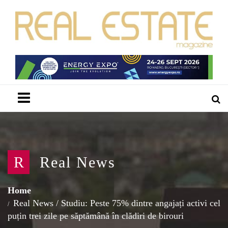
Menu
R
Real News
Home
Real News
/
Studiu: Peste 75% dintre angajați activi cel
puțin trei zile pe săptămână în clădiri de birouri