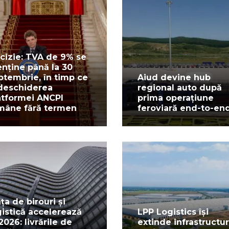
cizie: TVA de 9% se
nține până la 30
ptembrie, în timp ce
Aiud devine hub
deschiderea
regional auto după
atformei ANCPI
prima operațiune
mâne fără termen
feroviară end-to-en
ața de birouri și
gistică accelerează
LPP Logistics își
 2026: livrările de
extinde infrastructu