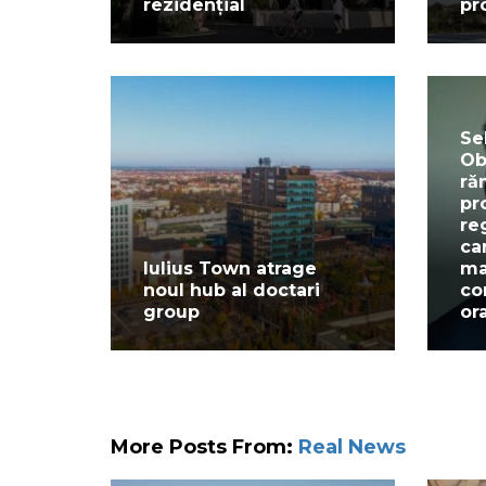
rezidențial
pr
Se
Ob
ră
pr
re
ca
Iulius Town atrage
ma
noul hub al doctari
co
group
or
More Posts From:
Real News