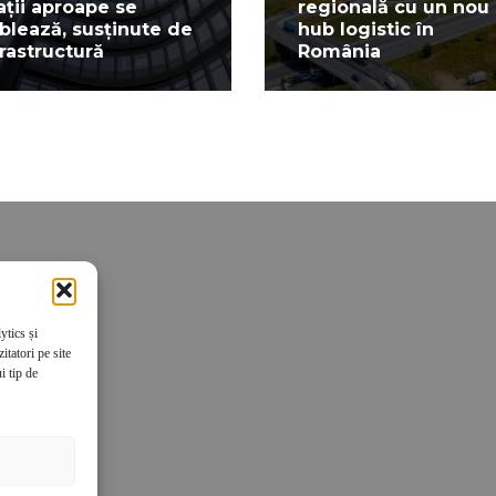
ații aproape se
regională cu un nou
blează, susținute de
hub logistic în
frastructură
România
ytics și
tatori pe site
i tip de