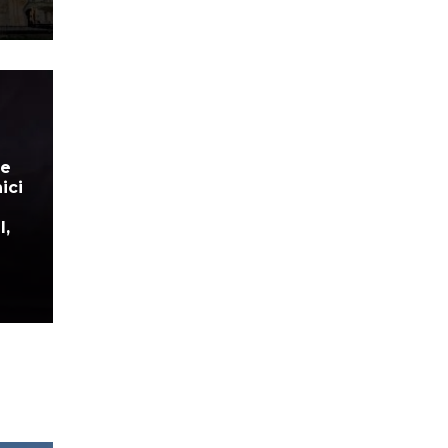
se
ici
l,