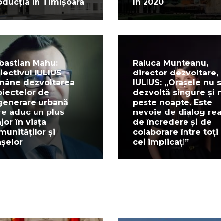
oducția în Timișoara
în 2020
bastian Mahu:
Raluca Munteanu,
iectivul IULIUS
director dezvoltare,
mâne dezvoltarea
IULIUS: „Orașele nu 
oiectelor de
dezvoltă singure și n
generare urbană
peste noapte. Este
re aduc un plus
nevoie de dialog rea
jor în viața
de încredere și de
munităților și
colaborare între toți
așelor
cei implicați”