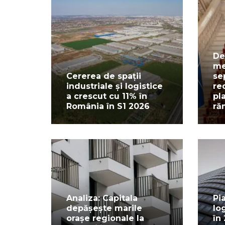
De
me
Cererea de spații
se
industriale și logistice
re
a crescut cu 11% în
pl
România în S1 2026
ră
Analiza: Capitala
Pi
depășește marile
lo
orașe regionale la
în