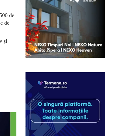
 500 de
rc de
v și