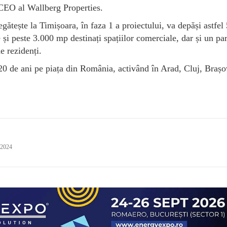
 CEO al Wallberg Properties.
ătește la Timișoara, în faza 1 a proiectului, va depăși astfel
e și peste 3.000 mp destinați spațiilor comerciale, dar și un pa
e rezidenți.
 20 de ani pe piața din România, activând în Arad, Cluj, Brașo
 2024