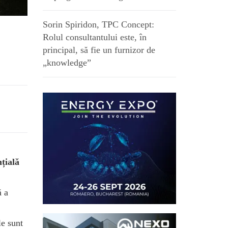
Sorin Spiridon, TPC Concept:
Rolul consultantului este, în
principal, să fie un furnizor de
„knowledge”
țială
ă a
le sunt