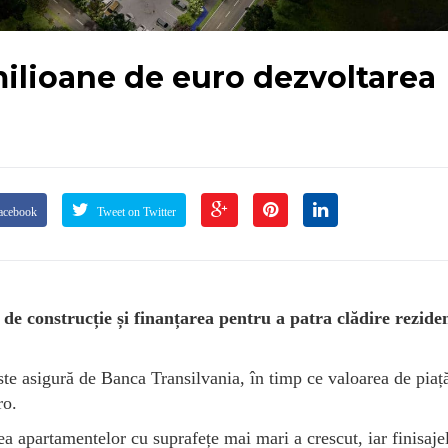
milioane de euro dezvoltarea
acebook
Tweet on Twitter
de construcție și finanțarea pentru a patra clădire reziden
ste asigură de Banca Transilvania, în timp ce valoarea de piaț
ro.
ea apartamentelor cu suprafețe mai mari a crescut, iar finisaje