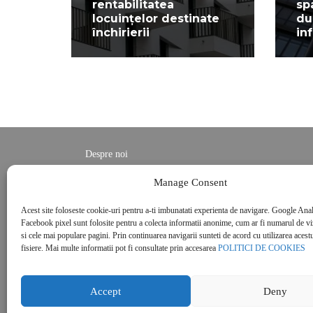
rentabilitatea
sp
locuințelor destinate
du
închirierii
in
Despre noi
Contact
Manage Consent
POLITICĂ DE CONFIDENȚIALITATE
Acest site foloseste cookie-uri pentru a-ti imbunatati experienta de navigare. Google Anal
Politica de cookies
Facebook pixel sunt folosite pentru a colecta informatii anonime, cum ar fi numarul de vizi
si cele mai populare pagini. Prin continuarea navigarii sunteti de acord cu utilizarea acestu
fisiere. Mai multe informatii pot fi consultate prin accesarea
POLITICI DE COOKIES
Accept
Deny
© 2026 Real Estate Magazine. All Rights Reserved.