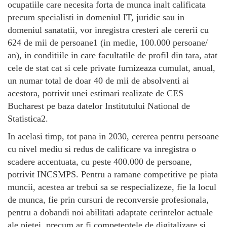
ocupatiile care necesita forta de munca inalt calificata
precum specialisti in domeniul IT, juridic sau in
domeniul sanatatii, vor inregistra cresteri ale cererii cu
624 de mii de persoane1 (in medie, 100.000 persoane/
an), in conditiile in care facultatile de profil din tara, atat
cele de stat cat si cele private furnizeaza cumulat, anual,
un numar total de doar 40 de mii de absolventi ai
acestora, potrivit unei estimari realizate de CES
Bucharest pe baza datelor Institutului National de
Statistica2.
In acelasi timp, tot pana in 2030, cererea pentru persoane
cu nivel mediu si redus de calificare va inregistra o
scadere accentuata, cu peste 400.000 de persoane,
potrivit INCSMPS. Pentru a ramane competitive pe piata
muncii, acestea ar trebui sa se respecializeze, fie la locul
de munca, fie prin cursuri de reconversie profesionala,
pentru a dobandi noi abilitati adaptate cerintelor actuale
ale pietei, precum ar fi competentele de digitalizare si