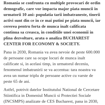
Romania se confrunta cu multiple provocari de ordin
demografic, care vor impacta major piata muncii in
urmatorii 10 ani: populatia tarii imbatraneste, tinerii
activi sunt din ce in ce mai putini pe piata muncii, iar
cererea pentru forta de munca inalt calificata
continua sa creasca, in conditiile unei economii in
plina dezvoltare, arata o analiza BUCHAREST
CENTER FOR ECONOMY & SOCIETY.
Pana in 2030, Romania va avea nevoie de peste 600.000
de persoane care sa ocupe locuri de munca inalt
calificate si, in acelasi timp, in urmatorul deceniu,
fenomenul imbatranirii se va accentua: tara noastra va
avea un numar triplu de persoane active cu varste de
peste 65 de ani.
Astfel, potrivit datelor Institutului National de Cercetare
Stiintifica in Domeniul Muncii si Protectiei Sociale
(INCSMPS) analizate de CES Bucharest, pana in 2030,