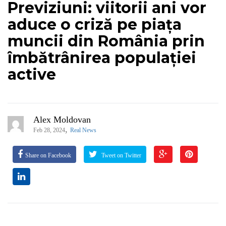
Previziuni: viitorii ani vor
aduce o criză pe piața
muncii din România prin
îmbătrânirea populației
active
Alex Moldovan
,
Feb 28, 2024
Real News
Share on Facebook
Tweet on Twitter