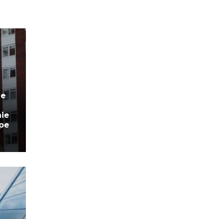
de
aie
 pe