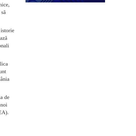
nice,
 să
istorie
ează
onali
lica
unt
mânia
ia de
 noi
EA).