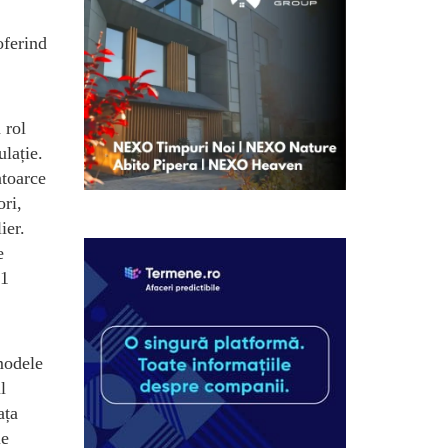
oferind
 rol
lație.
ntoarce
ori,
ier.
e
 1
modele
l
ața
ie