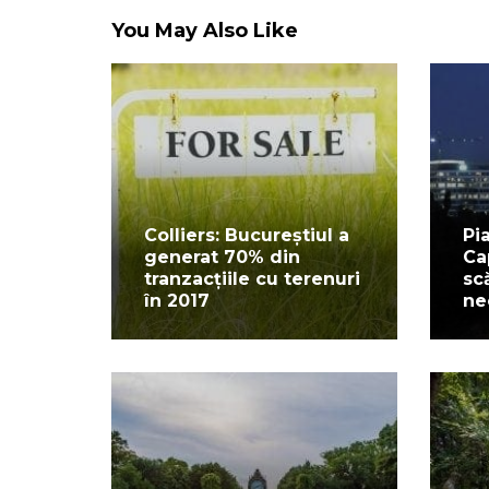
You May Also Like
Colliers: Bucureștiul a
Pi
generat 70% din
Ca
tranzacțiile cu terenuri
sc
în 2017
ne