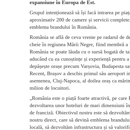
expansiune în Europa de Est.
Grupul intenționează să își facă intrarea pe pia
aproximativ 200 de camere și servicii complete
emblema brandului în România.
România se află de ceva vreme pe radarul de de
cheie în regiunea Mării Negre, fiind membră a 
România se poate lăuda cu o sursă bogată de tal
aducând cu ea cunoștințe și experiență pentru a 
depășește orașe precum Varșovia, Budapesta sau
Recent, Brașov a deschis primul său aeroport in
asemenea, Cluj-Napoca, al doilea oraș ca mărim
milion de locuitori.
„România este o piață foarte atractivă, pe care 
dezvoltarea unor hoteluri de mari dimensiuni în
de franciză. Obiectivul nostru este să dezvoltă
nostru direct, care să devină emblema brandului
locală, să dezvoltăm infrastructura și să valori