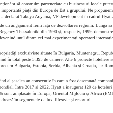
enționăm să construim parteneriate cu businessuri locale puter
i importantă piață din Europa de Est a grupului. Ne propunem
, a declarat Takuya Aoyama, VP development în cadrul Hyatt.
de un angajament ferm față de dezvoltarea regiunii. Lunga sa 
Regency Thessaloniki din 1990 și, respectiv, 1999, demonstr
devenind unul dintre cei mai experimentați operatori internați
roprietăți exclusiviste situate în Bulgaria, Muntenegru, Repub
ind în total peste 3.395 de camere. Alte 6 proiecte hoteliere s
ri precum Bulgaria, Estonia, Serbia, Albania și Croația, iar Ro
când al șaselea an consecutiv în care a fost desemnată compan
 mondial. Între 2017 și 2022, Hyatt a inaugurat 120 de hoteluri
5% sunt amplasate în Europa, Orientul Mijlociu și Africa (EM
ează în segmentele de lux, lifestyle și resorturi.