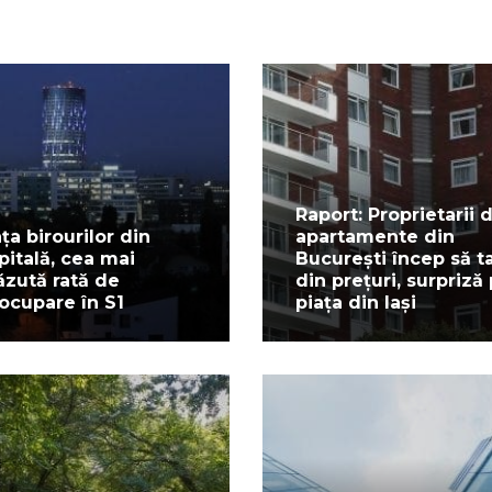
Raport: Proprietarii 
ața birourilor din
apartamente din
pitală, cea mai
București încep să t
ăzută rată de
din prețuri, surpriză
ocupare în S1
piața din Iași