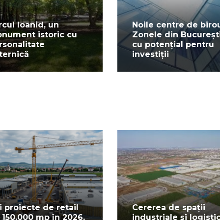
rcul Ioanid, un
Noile centre de birou
nument istoric cu
Zonele din Bucureșt
rsonalitate
cu potențial pentru
ternică
investiții
i proiecte de retail
Cererea de spații
 150.000 mp în 2026,
industriale și logisti