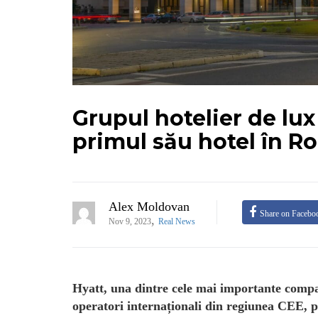
Grupul hotelier de lux
primul său hotel în R
Alex Moldovan
Share on Facebo
,
Nov 9, 2023
Real News
Hyatt, una dintre cele mai importante compan
operatori internaționali din regiunea CEE, p