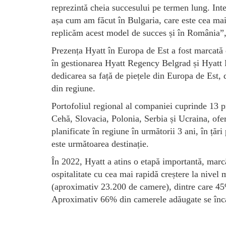
reprezintă cheia succesului pe termen lung. Int
așa cum am făcut în Bulgaria, care este cea ma
replicăm acest model de succes și în România”
Prezența Hyatt în Europa de Est a fost marcată 
în gestionarea Hyatt Regency Belgrad și Hyatt 
dedicarea sa față de piețele din Europa de Est, 
din regiune.
Portofoliul regional al companiei cuprinde 13 p
Cehă, Slovacia, Polonia, Serbia și Ucraina, ofer
planificate în regiune în următorii 3 ani, în ță
este următoarea destinație.
În 2022, Hyatt a atins o etapă importantă, mar
ospitalitate cu cea mai rapidă creștere la nivel
(aproximativ 23.200 de camere), dintre care 4
Aproximativ 66% din camerele adăugate se încadr