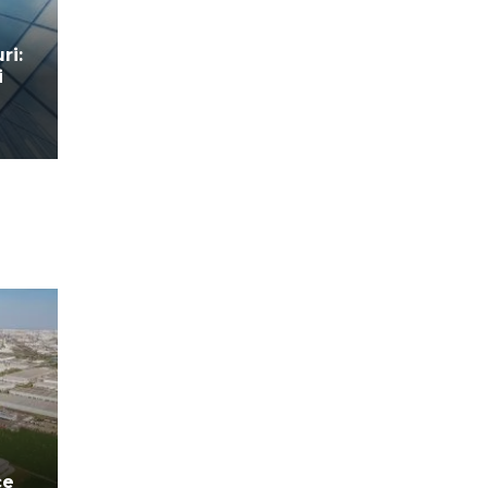
ri:
i
ce