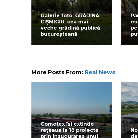
Galerie foto: GRĂDINA
Pa
CIȘMIGIU, cea mai
mo
veche grădină publică
pe
bucureșteană
pu
More Posts From:
Real News
Cometex își extinde
rețeaua la 18 proiecte
No
prin inaugurarea unui
de