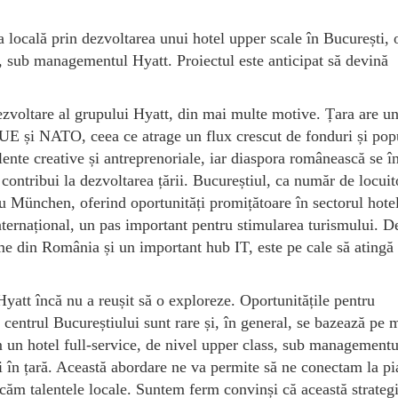
ța locală prin dezvoltarea unui hotel upper scale în București, 
, sub managementul Hyatt. Proiectul este anticipat să devină
zvoltare al grupului Hyatt, din mai multe motive. Țara are un
UE și NATO, ceea ce atrage un flux crescut de fonduri și popu
ente creative și antreprenoriale, iar diaspora românească se î
contribui la dezvoltarea țării. Bucureștiul, ca număr de locuit
 München, oferind oportunități promițătoare în sectorul hotel
ternațional, un pas important pentru stimularea turismului. D
e din România și un important hub IT, este pe cale să atingă
Hyatt încă nu a reușit să o exploreze. Oportunitățile pentru
 centrul Bucureștiului sunt rare și, în general, se bazează pe 
m un hotel full-service, de nivel upper class, sub managementu
 în țară. Această abordare ne va permite să ne conectam la pi
ficăm talentele locale. Suntem ferm convinși că această strateg