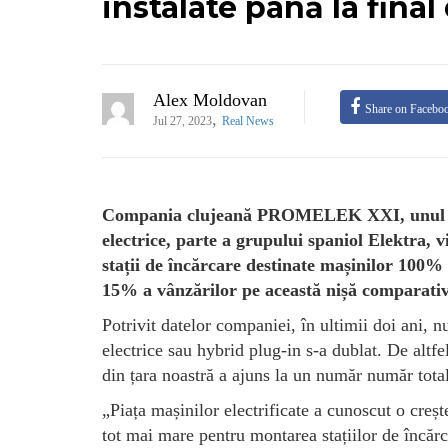
instalate până la final
Alex Moldovan
Share on Facebo
,
Jul 27, 2023
Real News
Compania clujeană PROMELEK XXI, unul dintr
electrice, parte a grupului spaniol Elektra, v
stații de încărcare destinate mașinilor 100
15% a vânzărilor pe această nișă comparativ
Potrivit datelor companiei, în ultimii doi ani, 
electrice sau hybrid plug-in s-a dublat. De altfel
din țara noastră a ajuns la un număr număr total
„Piața mașinilor electrificate a cunoscut o creș
tot mai mare pentru montarea stațiilor de încăr