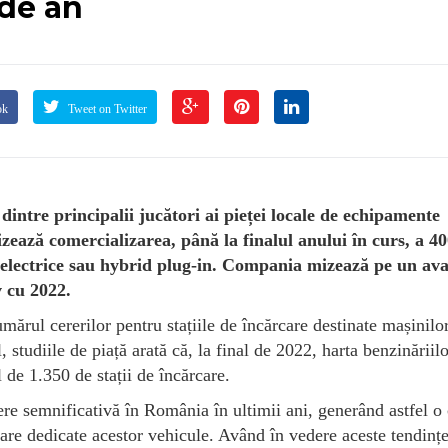
 de an
ok
Tweet on Twitter
e principalii jucători ai pieței locale de echipamente
izează comercializarea, până la finalul anului în curs, a 4
% electrice sau hybrid plug-in. Compania mizează pe un av
 cu 2022.
numărul cererilor pentru stațiile de încărcare destinate mașinil
, studiile de piață arată că, la final de 2022, harta benzinăriil
 de 1.350 de stații de încărcare.
tere semnificativă în România în ultimii ani, generând astfel o
care dedicate acestor vehicule. Având în vedere aceste tendinț