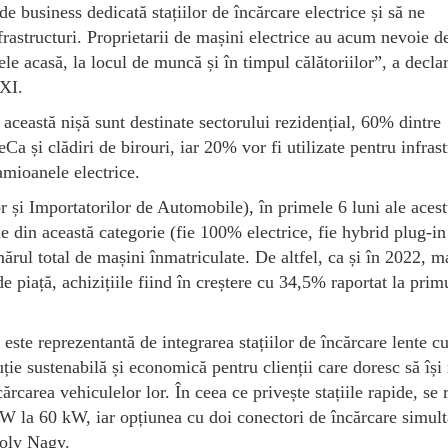
e business dedicată stațiilor de încărcare electrice și să ne
rastructuri. Proprietarii de mașini electrice au acum nevoie d
le acasă, la locul de muncă și în timpul călătoriilor”, a declar
XI.
această nișă sunt destinate sectorului rezidențial, 60% dintre
a și clădiri de birouri, iar 20% vor fi utilizate pentru infras
amioanele electrice.
și Importatorilor de Automobile), în primele 6 luni ale acest
e din această categorie (fie 100% electrice, fie hybrid plug-in
rul total de mașini înmatriculate. De altfel, ca și în 2022, m
de piață, achizițiile fiind în creștere cu 34,5% raportat la prim
 este reprezentantă de integrarea stațiilor de încărcare lente c
uție sustenabilă și economică pentru clienții care doresc să își
cărcarea vehiculelor lor. În ceea ce privește stațiile rapide, se
kW la 60 kW, iar opțiunea cu doi conectori de încărcare simult
roly Nagy.