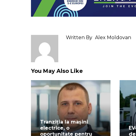
Written By
Alex Moldovan
You May Also Like
Tranziția la mașini
electrice, o
EV
oportunitate pentru
de