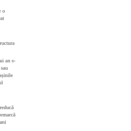
e o
at
tructura
ui an s-
 sau
așinile
ul
u
 reducă
 remarcă
ani