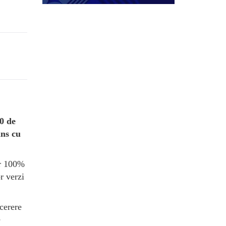
00 de
ans cu
or 100%
or verzi
 cerere
e