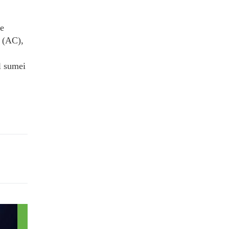
re
ă (AC),
ul sumei