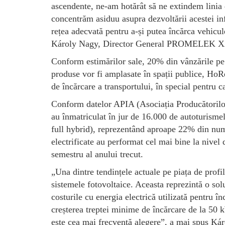
ascendente, ne-am hotărât să ne extindem linia d
concentrăm asiduu asupra dezvoltării acestei inf
rețea adecvată pentru a-și putea încărca vehicule
Károly Nagy, Director General PROMELEK X
Conform estimărilor sale, 20% din vânzările pe 
produse vor fi amplasate în spații publice, HoReC
de încărcare a transportului, în special pentru c
Conform datelor APIA (Asociația Producătorilor 
au înmatriculat în jur de 16.000 de autoturismel
full hybrid), reprezentând aproape 22% din numă
electrificate au performat cel mai bine la nivel 
semestru al anului trecut.
„Una dintre tendințele actuale pe piața de profil
sistemele fotovoltaice. Aceasta reprezintă o sol
costurile cu energia electrică utilizată pentru în
creșterea treptei minime de încărcare de la 50 
este cea mai frecventă alegere”, a mai spus Ká