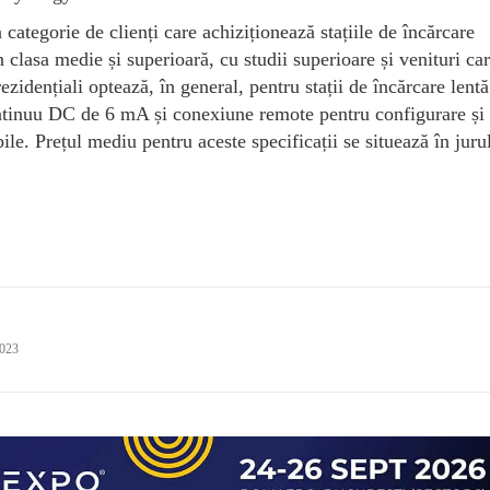
 categorie de clienți care achiziționează stațiile de încărcare
n clasa medie și superioară, cu studii superioare și venituri ca
ezidențiali optează, în general, pentru stații de încărcare lent
ontinuu DC de 6 mA și conexiune remote pentru configurare și
ile. Prețul mediu pentru aceste specificații se situează în jur
2023