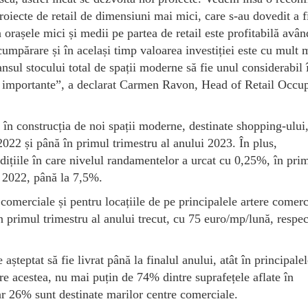
 proiecte de retail de dimensiuni mai mici, care s-au dovedit a f
 orașele mici și medii pe partea de retail este profitabilă avân
cumpărare și în același timp valoarea investiției este cu mult 
sul stocului total de spații moderne să fie unul considerabil 
re importante”, a declarat Carmen Ravon, Head of Retail Occup
 în construcția de noi spații moderne, destinate shopping-ului
 2022 și până în primul trimestru al anului 2023. În plus,
ndițiile în care nivelul randamentelor a urcat cu 0,25%, în pri
n 2022, până la 7,5%.
 comerciale și pentru locațiile de pe principalele artere comerc
in primul trimestru al anului trecut, cu 75 euro/mp/lună, respe
șteptat să fie livrat până la finalul anului, atât în principale
tre acestea, nu mai puțin de 74% dintre suprafețele aflate în
oar 26% sunt destinate marilor centre comerciale.