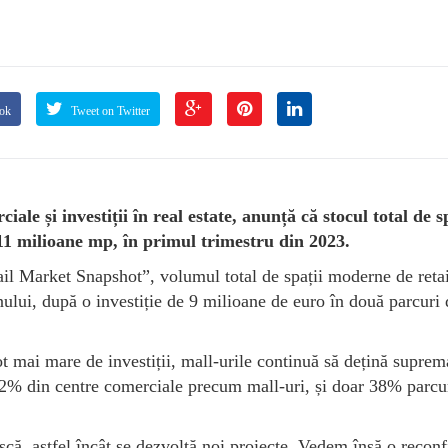
ook
Tweet on Twitter
ale și investiții în real estate, anunță că stocul total de s
11 milioane mp, în primul trimestru din 2023.
l Market Snapshot”, volumul total de spații moderne de retai
nului, după o investiție de 9 milioane de euro în două parcuri 
ot mai mare de investiții, mall-urile continuă să dețină suprema
 62% din centre comerciale precum mall-uri, și doar 38% parcu
ască, astfel încât se dezvoltă noi proiecte. Vedem însă o recon