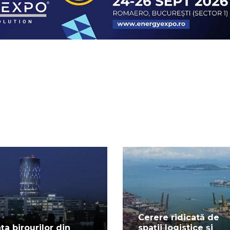
Cerere ridicată de
ața birourilor din
spații logistice și