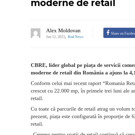
moderne de retail
Alex Moldovan
Share on Faceb
,
Jun 12, 2023
Real News
CBRE, lider global pe piața de servicii comerci
moderne de retail din România a ajuns la 4,
Conform celui mai recent raport “Romania Retai
crescut cu 22.000 mp, în primele trei luni ale a
retail.
Cu toate că parcurile de retail atrag un volum t
prezent, piața este configurată în proporție de
retail.
„Cererea pentru spații de retail continuă să cre