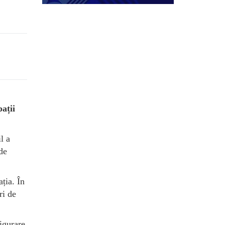
pații
l a
de
ția. În
ri de
figurare