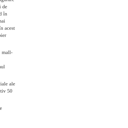
i de
d în
mai
în acest
ier
, mall-
mul
iale ale
ctiv 50
le