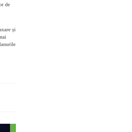
or de
axare și
mai
lanurile