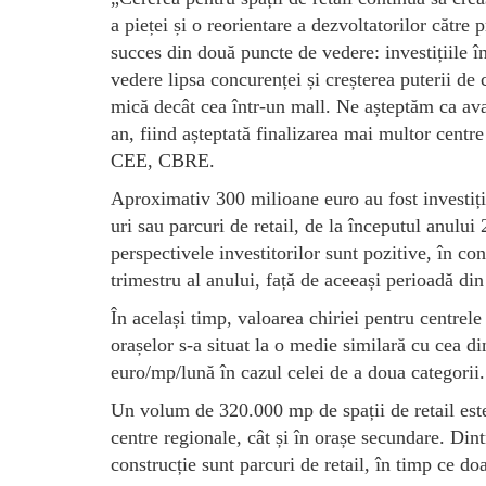
a pieței și o reorientare a dezvoltatorilor către
succes din două puncte de vedere: investițiile în
vedere lipsa concurenței și creșterea puterii de 
mică decât cea într-un mall. Ne așteptăm ca avan
an, fiind așteptată finalizarea mai multor cent
CEE, CBRE.
Aproximativ 300 milioane euro au fost investiți
uri sau parcuri de retail, de la începutul anului
perspectivele investitorilor sunt pozitive, în co
trimestru al anului, față de aceeași perioadă di
În același timp, valoarea chiriei pentru centrele
orașelor s-a situat la o medie similară cu cea d
euro/mp/lună în cazul celei de a doua categorii.
Un volum de 320.000 mp de spații de retail este a
centre regionale, cât și în orașe secundare. Din
construcție sunt parcuri de retail, în timp ce d