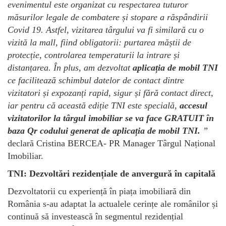
evenimentul este organizat cu respectarea tuturor
măsurilor legale de combatere și stopare a răspândirii
Covid 19. Astfel, vizitarea târgului va fi similară cu o
vizită la mall, fiind obligatorii: purtarea măștii de
protecție, controlarea temperaturii la intrare și
distanțarea. În plus, am dezvoltat
aplicația de mobil TNI
ce facilitează schimbul datelor de contact dintre
vizitatori și expozanți rapid, sigur și fără contact direct,
iar pentru că această ediție TNI este specială,
accesul
vizitatorilor la târgul imobiliar se va face GRATUIT în
baza Qr codului generat de aplicația de mobil TNI.
”
declară Cristina BERCEA- PR Manager Târgul Național
Imobiliar.
TNI: Dezvoltări rezidențiale de anvergură în capitală
Dezvoltatorii cu experiență în piața imobiliară din
România s-au adaptat la actualele cerințe ale românilor și
continuă să investească în segmentul rezidențial