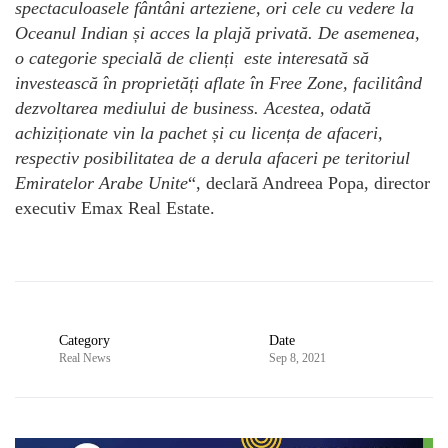
spectaculoasele f
â
nt
â
ni arteziene, ori cele cu vedere la
Oceanul Indian
ș
i acces la plaj
ă
privat
ă
.
De asemenea,
o categorie specială
de
clienți este interesată să
investească în
propriet
ăț
i aflate
î
n Free Zone, facilit
â
nd
dezvoltarea mediului de business. Acestea, odat
ă
achizi
ț
ionate vin la pachet
și
cu licen
ț
a de afaceri,
respectiv posibilitatea de a derula afaceri pe teritoriul
Emiratelor Arabe Unite
“, declară Andreea Popa, director
executiv Emax Real Estate.
Category
Date
Real News
Sep 8, 2021