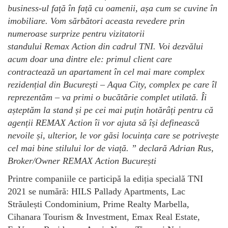
business-ul fa
ță
î
n f
ață
cu oamenii, a
ș
a cum se cuvine
î
n
imobiliare. Vom s
ă
rb
ă
tori aceasta revedere prin
numeroase surprize pentru vizitatorii
standului Remax Action
din cadrul TNI
. Voi dezv
ă
lui
acum doar una dintre ele: primul client care
contracteaz
ă
un apartament
î
n cel mai mare complex
reziden
ț
ial din Bucure
ș
ti – Aqua City, complex pe care
î
l
reprezent
ă
m – va primi o buc
ă
t
ă
rie complet utilat
ă
.
Î
i
a
ș
tept
ă
m la stand
ș
i pe cei mai pu
ț
in hot
ă
r
âț
i pentru c
ă
agen
ț
ii REMAX Action
î
i vor ajuta s
ă
îș
i defineasc
ă
nevoile
ș
i, ulterior, le vor g
ă
si locuin
ț
a care se potrive
ș
te
cel mai bine stilului lor de via
ță
.
” declară Adrian Rus,
Broker/Owner REMAX Action București
Printre companiile ce participă la ediția specială TNI
2021 se numără: HILS Pallady Apartments, Lac
Străulești Condominium, Prime Realty Marbella,
Cihanara Tourism & Investment, Emax Real Estate,