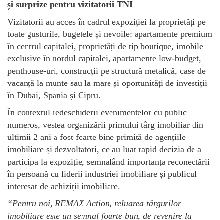
și surprize pentru vizitatorii TNI
Vizitatorii au acces în cadrul expoziției la proprietăți pe
toate gusturile, bugetele și nevoile: apartamente premium
în centrul capitalei, proprietăți de tip boutique, imobile
exclusive în nordul capitalei, apartamente low-budget,
penthouse-uri, construcții pe structură metalică, case de
vacanță la munte sau la mare și oportunități de investiții
în Dubai, Spania și Cipru.
În contextul redeschiderii evenimentelor cu public
numeros, vestea organizării primului târg imobiliar din
ultimii 2 ani a fost foarte bine primită de agențiile
imobiliare și dezvoltatori, ce au luat rapid decizia de a
participa la expoziție, semnalând importanța reconectării
în persoană cu liderii industriei imobiliare și publicul
interesat de achiziții imobiliare.
“
Pentru noi, REMAX Action, reluarea t
â
rgurilor
imobiliare este un semnal foarte bun, de revenire la