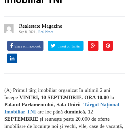
Imobiliar TNI
Realestate Magazine
,
Sep 8, 2021
Real News
Share on Facebook
Tweet on Twitter
(A) Primul târg imobiliar organizat în ultimii 2 ani
începe
VINERI, 10 SEPTEMBRIE, ORA 10.00
la
Palatul Parlamentului, Sala Unirii
.
Târgul Național
Imobiliar TNI
are loc până
duminică, 12
SEPTEMBRIE
și reunește peste 20.000 de oferte
imobiliare de locuințe noi și vechi, vile, case de vacanță,