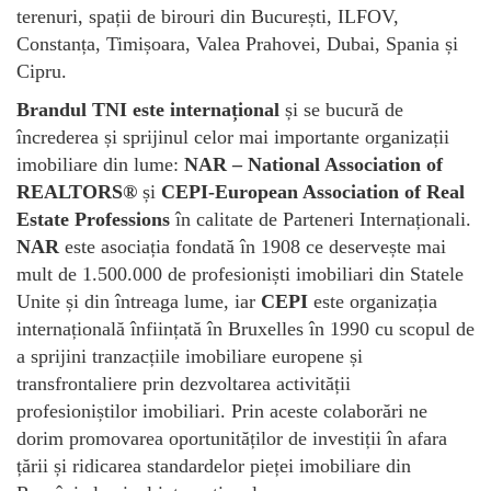
terenuri, spații de birouri din București, ILFOV,
Constanța, Timișoara, Valea Prahovei, Dubai, Spania și
Cipru.
Brandul TNI este internațional
și se bucură de
încrederea și sprijinul celor mai importante organizații
imobiliare din lume:
NAR –
National Association of
REALTORS®
și
CEPI-European Association of Real
Estate Professions
în calitate de Parteneri Internaționali.
NAR
este asociația fondată în 1908 ce deservește mai
mult de 1.500.000 de profesioniști imobiliari din Statele
Unite și din întreaga lume, iar
CEPI
este organizația
internațională înființată în Bruxelles în 1990 cu scopul de
a sprijini tranzacțiile imobiliare europene și
transfrontaliere prin dezvoltarea activității
profesioniștilor imobiliari. Prin aceste colaborări ne
dorim promovarea oportunităților de investiții în afara
țării și ridicarea standardelor pieței imobiliare din