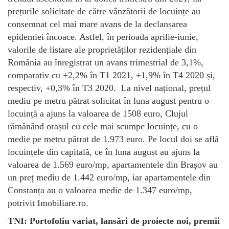
prețurile solicitate de către vânzătorii de locuințe au
consemnat cel mai mare avans de la declanșarea
epidemiei încoace. Astfel, în perioada aprilie-iunie,
valorile de listare ale proprietăților rezidențiale din
România au înregistrat un avans trimestrial de 3,1%,
comparativ cu +2,2% în T1 2021, +1,9% în T4 2020 și,
respectiv, +0,3% în T3 2020. La nivel național, prețul
mediu pe metru pătrat solicitat în luna august pentru o
locuință a ajuns la valoarea de 1508 euro, Clujul
rămânând orașul cu cele mai scumpe locuințe, cu o
medie pe metru pătrat de 1.973 euro. Pe locul doi se află
locuințele din capitală, ce în luna august au ajuns la
valoarea de 1.569 euro/mp, apartamentele din Brașov au
un preț mediu de 1.442 euro/mp, iar apartamentele din
Constanța au o valoarea medie de 1.347 euro/mp,
potrivit Imobiliare.ro.
TNI: Portofoliu variat, lansări de proiecte noi, premii