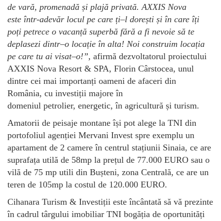
de vară, promenadă și plajă privată.
A
XXIS
Nova
este
într-adevăr
locul pe care ți
–
l dorești și în care îți
poți petrece o vacanță superbă fără a fi nevoie să te
deplasezi dintr
–
o locație în alta! Noi construim locația
pe care tu ai visat
–
o!
”,
afirmă dezvoltatorul proiectului
AXXIS Nova Resort & SPA, Florin Cârstocea, unul
dintre cei mai importanți oameni de afaceri din
România, cu investiții majore în
domeniul petrolier, energetic, în agricultură și turism.
Amatorii de peisaje montane își pot alege la TNI din
portofoliul agenției Mervani Invest spre exemplu un
apartament de 2 camere în centrul stațiunii Sinaia, ce are
suprafața utilă de 58mp la prețul de 77.000 EURO sau o
vilă de 75 mp utili din Bușteni, zona Centrală, ce are un
teren de 105mp la costul de 120.000 EURO.
Cihanara Turism & Investiții este încântată să vă prezinte
în cadrul târgului imobiliar TNI bogăția de oportunități