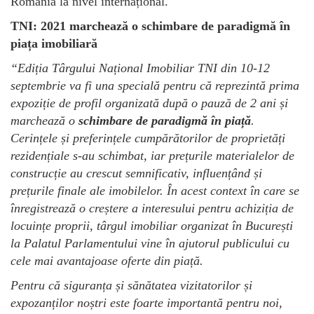
România la nivel internațional.
TNI: 2021 marchează o schimbare de paradigmă în
piața imobiliară
“Ediția Târgului Național Imobiliar TNI din 10-12
septembrie va fi una specială pentru că reprezintă prima
expoziție de profil organizată după o pauză de 2 ani și
marchează o
schimbare de paradigmă în piață
.
Cerințele și preferințele cumpărătorilor de proprietăți
rezidențiale s-au schimbat, iar prețurile materialelor de
construcție au crescut semnificativ, influențând și
prețurile finale ale imobilelor. În acest context în care se
înregistrează o creștere a interesului pentru achiziția de
locuințe proprii, târgul imobiliar organizat în București
la Palatul Parlamentului vine în ajutorul publicului cu
cele mai avantajoase oferte din piață.
Pentru că siguranța și sănătatea vizitatorilor și
expozanților noștri este foarte importantă pentru noi,