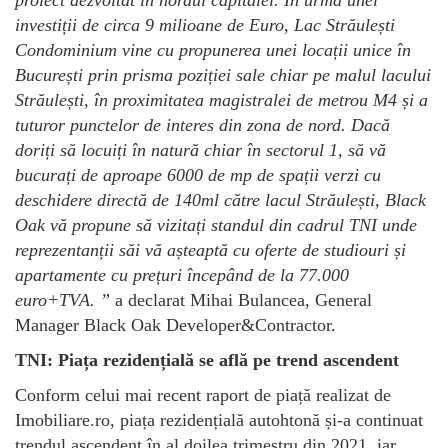
investiții de circa 9 milioane de Euro, Lac Străulești
Condominium vine cu propunerea unei locații unice în
București prin prisma poziției sale chiar pe malul lacului
Străulești, în proximitatea magistralei de metrou M4 și a
tuturor punctelor de interes din zona de nord. Dacă
doriți să locuiți în natură chiar în sectorul 1, să vă
bucurați de aproape 6000 de mp de spații verzi cu
deschidere directă de 140ml către lacul Străulești, Black
Oak vă propune să vizitați standul din cadrul TNI unde
reprezentanții săi vă așteaptă cu oferte de studiouri și
apartamente cu prețuri începând de la 77.000
euro+TVA.
”
a declarat Mihai Bulancea, General
Manager Black Oak Developer&Contractor.
TNI: Piața rezidențială se află pe trend ascendent
Conform celui mai recent raport de piață realizat de
Imobiliare.ro, piața rezidențială autohtonă și-a continuat
trendul ascendent în al doilea trimestru din 2021, iar