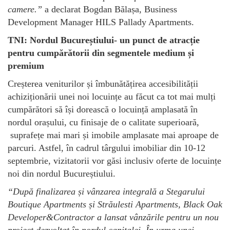
camere.
”
a declarat Bogdan Bălașa, Business
Development Manager HILS Pallady Apartments.
TNI: Nordul Bucureștiului- un punct de atracție
pentru cumpărătorii din segmentele medium și
premium
Creșterea veniturilor și îmbunătățirea accesibilității
achiziționării unei noi locuințe au făcut ca tot mai mulți
cumpărători să își dorească o locuință amplasată în
nordul orașului, cu finisaje de o calitate superioară,
suprafețe mai mari și imobile amplasate mai aproape de
parcuri. Astfel, în cadrul târgului imobiliar din 10-12
septembrie, vizitatorii vor găsi inclusiv oferte de locuințe
noi din nordul Bucureștiului.
“
După finalizarea și vânzarea integrală a Stegarului
Boutique Apartments și Străulesti Apartments, Black Oak
Developer&Contractor a lansat vânzările pentru un nou
proiect dezvoltat în nordul capitalei. În urma unei