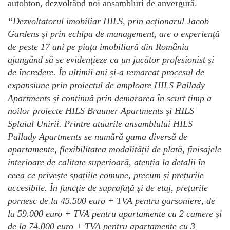
autohton, dezvoltând noi ansambluri de anvergură.
“
Dezvoltatorul imobiliar HILS, prin acționarul Jacob
Gardens și prin echipa de management, are o experiență
de peste 17 ani pe piața imobiliară din România
ajungând să se evidențieze ca un jucător profesionist și
de încredere. În ultimii ani și-a remarcat procesul de
expansiune prin proiectul de amploare HILS Pallady
Apartments și continuă prin demararea în scurt timp a
noilor proiecte HILS Brauner Apartments și HILS
Splaiul Unirii.
Printre atuurile ansamblului HILS
Pallady Apartments se numără gama diversă de
apartamente, flexibilitatea modalității de plată, finisajele
interioare de calitate superioară, atenția la detalii în
ceea ce privește spațiile comune, precum și prețurile
accesibile. În funcție de suprafață și de etaj, prețurile
pornesc de la 45.500 euro + TVA pentru garsoniere, de
la 59.000 euro + TVA pentru apartamente cu 2 camere și
de la 74.000 euro + TVA pentru apartamente cu 3