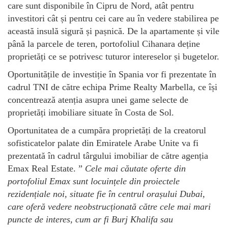
care sunt disponibile în Cipru de Nord, atât pentru
investitori cât și pentru cei care au în vedere stabilirea pe
această insulă sigură și pașnică. De la apartamente și vile
până la parcele de teren, portofoliul Cihanara deține
proprietăți ce se potrivesc tuturor intereselor și bugetelor.
Oportunitățile de investiție în Spania vor fi prezentate în
cadrul TNI de către echipa Prime Realty Marbella, ce își
concentrează atenția asupra unei game selecte de
proprietăți imobiliare situate în Costa de Sol.
Oportunitatea de a cumpăra proprietăți de la creatorul
sofisticatelor palate din Emiratele Arabe Unite va fi
prezentată în cadrul târgului imobiliar de către agenția
Emax Real Estate. ”
Cele mai căutate oferte din
portofoliul Emax sunt locuințele din
proiectele
reziden
ț
iale noi, situate fie
î
n centrul ora
ș
ului Dubai,
care ofer
ă
vedere neobstruc
ț
ionat
ă
c
ă
tre cele mai mari
puncte de interes, cum ar fi Burj Khalifa sau