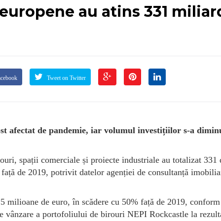
e europene au atins 331 milia
acebook
Tweet on Twitter
t afectat de pandemie, iar volumul investițiilor s-a dimin
ouri, spații comerciale și proiecte industriale au totalizat 331
față de 2019, potrivit datelor agenției de consultanță imobilia
8,5 milioane de euro, în scădere cu 50% față de 2019, conform
e vânzare a portofoliului de birouri NEPI Rockcastle la rezult