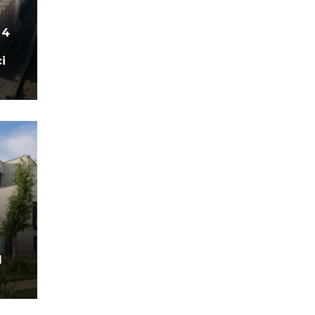
 4
i
l