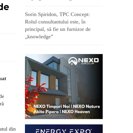
rde
Sorin Spiridon, TPC Concept:
Rolul consultantului este, în
principal, să fie un furnizor de
„knowledge”
uat
 de
ră
atul din