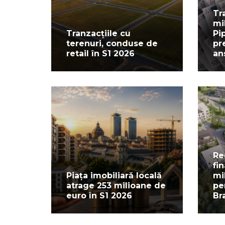
Tr
mi
Tranzacțiile cu
Pi
terenuri, conduse de
pr
retail în S1 2026
an
Re
fi
Piața imobiliară locală
mi
atrage 253 milioane de
pe
euro în S1 2026
Br