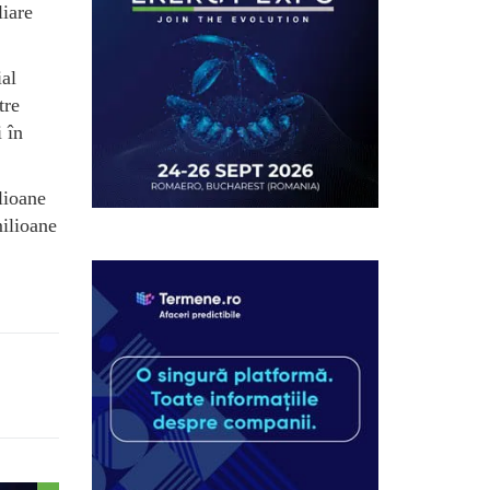
liare
ial
tre
i în
lioane
ilioane