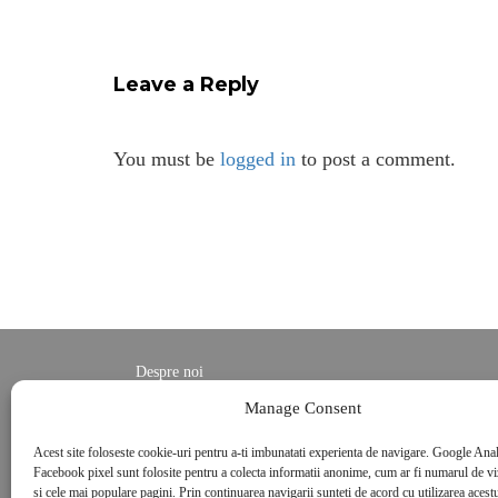
Leave a Reply
You must be
logged in
to post a comment.
Despre noi
Contact
Manage Consent
POLITICĂ DE CONFIDENȚIALITATE
Acest site foloseste cookie-uri pentru a-ti imbunatati experienta de navigare. Google Anal
Politica de cookies
Facebook pixel sunt folosite pentru a colecta informatii anonime, cum ar fi numarul de vizi
si cele mai populare pagini. Prin continuarea navigarii sunteti de acord cu utilizarea acestu