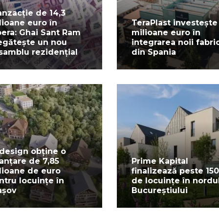
anzacție de 14,3
lioane euro în
TeraPlast investește
pera: Ghai Sant Ram
milioane euro în
egătește un nou
integrarea noii fabric
samblu rezidențial
din Spania
design obține o
nanțare de 7,85
Prime Kapital
lioane de euro
finalizează peste 150
ntru locuințe în
de locuințe în nordu
așov
Bucureștiului