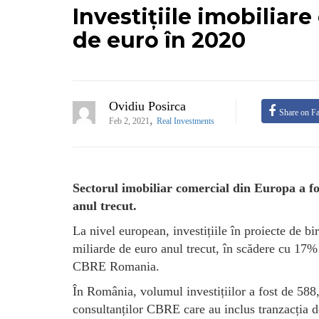
Investițiile imobiliar
de euro în 2020
Ovidiu Posirca
Share on F
,
Feb 2, 2021
Real Investments
Sectorul imobiliar comercial din Europa a fos
anul trecut.
La nivel european, investițiile în proiecte de bir
miliarde de euro anul trecut, în scădere cu 17% 
CBRE Romania.
În România, volumul investițiilor a fost de 58
consultanților CBRE care au inclus tranzacția d