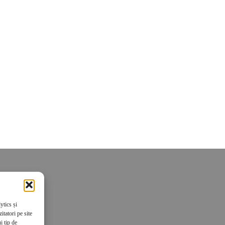
ytics și
tatori pe site
i tip de