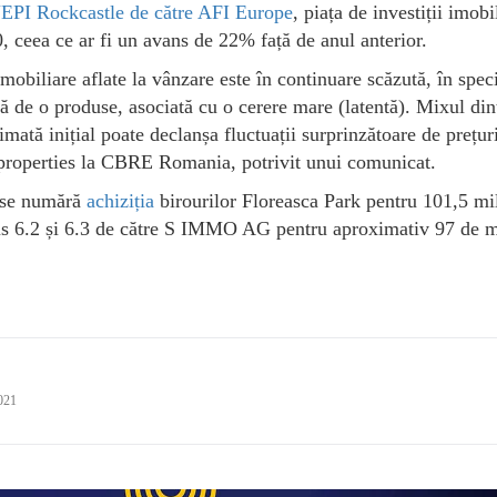
EPI Rockcastle de către AFI Europe
, piața de investiții imobi
, ceea ce ar fi un avans de 22% față de anul anterior.
obiliare aflate la vânzare este în continuare scăzută, în spec
ră de o produse, asociată cu o cerere mare (latentă). Mixul din
imată inițial poate declanșa fluctuații surprinzătoare de prețur
properties la CBRE Romania, potrivit unui comunicat.
e se numără
achiziția
birourilor Floreasca Park pentru 101,5 mi
us 6.2 și 6.3 de către S IMMO AG pentru aproximativ 97 de m
021