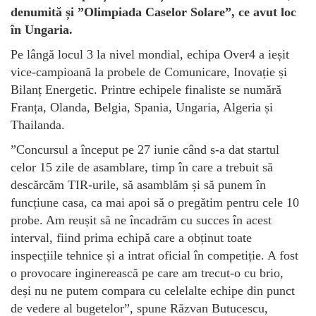
denumită și ”Olimpiada Caselor Solare”, ce avut loc
în Ungaria.
Pe lângă locul 3 la nivel mondial, echipa Over4 a ieșit
vice-campioană la probele de Comunicare, Inovație și
Bilanț Energetic. Printre echipele finaliste se numără
Franța, Olanda, Belgia, Spania, Ungaria, Algeria și
Thailanda.
”Concursul a început pe 27 iunie când s-a dat startul
celor 15 zile de asamblare, timp în care a trebuit să
descărcăm TIR-urile, să asamblăm și să punem în
funcțiune casa, ca mai apoi să o pregătim pentru cele 10
probe. Am reușit să ne încadrăm cu succes în acest
interval, fiind prima echipă care a obținut toate
inspecțiile tehnice și a intrat oficial în competiție. A fost
o provocare inginerească pe care am trecut-o cu brio,
deși nu ne putem compara cu celelalte echipe din punct
de vedere al bugetelor”, spune Răzvan Butucescu,