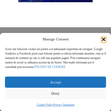
Despre noi
Manage Consent
Contact
Acest site foloseste cookie-uri pentru a-ti imbunatati experienta de navigare. Google
POLITICĂ DE CONFIDENȚIALITATE
Analytics și Facebook pixel sunt folosite pentru a colecta informatii anonime, cum ar fi
Politica de cookies
numarul de vizitatori pe site si cele mai populare pagini. Prin continuarea navigarii
sunteti de acord cu utilizarea acestui tip de fisiere. Mai multe informatii pot fi
consultate prin accesarea
POLITICI DE COOKIES
Accept
Deny
© 2026 Real Estate Magazine. All Rights Reserved.
Cookie Policy
Privacy Statement