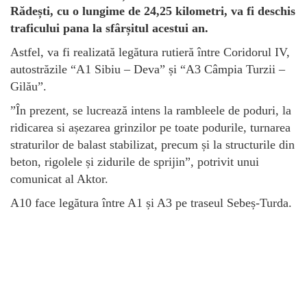
Rădești, cu o lungime de 24,25 kilometri, va fi deschis
traficului pana la sfârșitul acestui an.
Astfel, va fi realizată legătura rutieră între Coridorul IV,
autostrăzile “A1 Sibiu – Deva” și “A3 Câmpia Turzii –
Gilău”.
”În prezent, se lucrează intens la rambleele de poduri, la
ridicarea si așezarea grinzilor pe toate podurile, turnarea
straturilor de balast stabilizat, precum și la structurile din
beton, rigolele și zidurile de sprijin”, potrivit unui
comunicat al Aktor.
A10 face legătura între A1 și A3 pe traseul Sebeș-Turda.