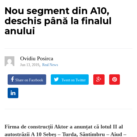
Nou segment din A10,
deschis până la finalul
anului
Ovidiu Posirca
,
Jun 13, 2019
Real News
Share on Facebook
Tweet on Twitter
Firma de construcții Aktor a anunțat că lotul II al
autostrăzii A 10 Sebeș – Turda, Sântimbru – Aiud –