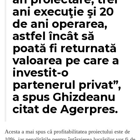
ani execuţie şi 20
de ani operarea,
astfel încât să
poată fi returnată
valoarea pe care a
investit-o
partenerul privat”,
a spus Ghizdeanu
citat de Agerpres.
Acesta a mai spus că profitabilitatea proiectului este de
10%, iar penalitățile pentru întârzierea lucrărilor vor fi de