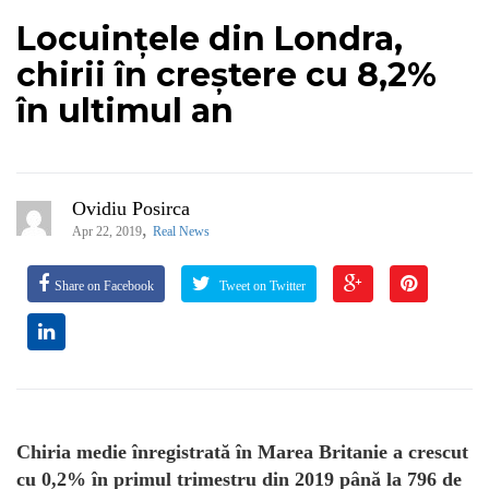
Locuințele din Londra,
chirii în creștere cu 8,2%
în ultimul an
Ovidiu Posirca
,
Apr 22, 2019
Real News
Share on Facebook
Tweet on Twitter
Chiria medie înregistrată în Marea Britanie a crescut
cu 0,2% în primul trimestru din 2019 până la 796 de