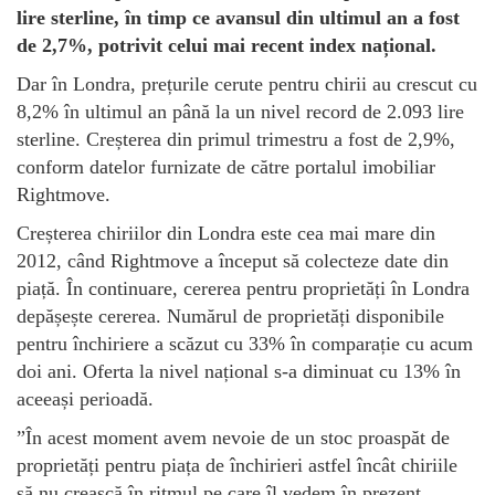
lire sterline, în timp ce avansul din ultimul an a fost
de 2,7%, potrivit celui mai recent index național.
Dar în Londra, prețurile cerute pentru chirii au crescut cu
8,2% în ultimul an până la un nivel record de 2.093 lire
sterline. Creșterea din primul trimestru a fost de 2,9%,
conform datelor furnizate de către portalul imobiliar
Rightmove.
Creșterea chiriilor din Londra este cea mai mare din
2012, când Rightmove a început să colecteze date din
piață. În continuare, cererea pentru proprietăți în Londra
depășește cererea. Numărul de proprietăți disponibile
pentru închiriere a scăzut cu 33% în comparație cu acum
doi ani. Oferta la nivel național s-a diminuat cu 13% în
aceeași perioadă.
”În acest moment avem nevoie de un stoc proaspăt de
proprietăți pentru piața de închirieri astfel încât chiriile
să nu crească în ritmul pe care îl vedem în prezent,