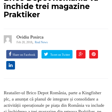
închide trei magazine
Praktiker
Ovidiu Posirca
,
Feb 20, 2018
Real News
Share on Facebook
Tweet on Twitter
Reatailer-ul Brico Depot România, parte a Kingfisher
plc, a anunțat că planul de integrare și consolidare a
activității operaționale pe piața din România va include
si închiderea a trei magazine din rețeaua Praktiker, pe