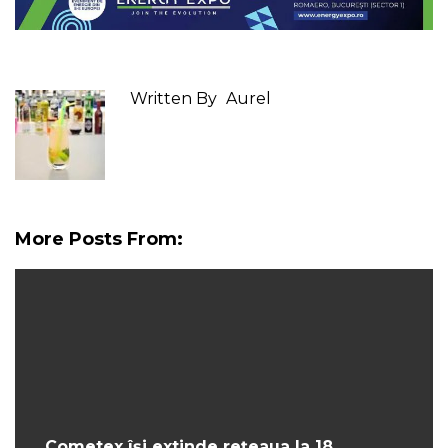
Written By
Aurel
More Posts From:
Cometex își extinde rețeaua la 18