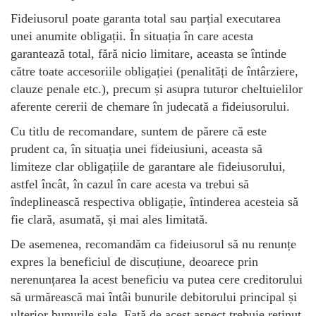
Fideiusorul poate garanta total sau parțial executarea
unei anumite obligații. În situația în care acesta
garantează total, fără nicio limitare, aceasta se întinde
către toate accesoriile obligației (penalități de întârziere,
clauze penale etc.), precum și asupra tuturor cheltuielilor
aferente cererii de chemare în judecată a fideiusorului.
Cu titlu de recomandare, suntem de părere că este
prudent ca, în situația unei fideiusiuni, aceasta să
limiteze clar obligațiile de garantare ale fideiusorului,
astfel încât, în cazul în care acesta va trebui să
îndeplinească respectiva obligație, întinderea acesteia să
fie clară, asumată, și mai ales limitată.
De asemenea, recomandăm ca fideiusorul să nu renunțe
expres la beneficiul de discuțiune, deoarece prin
nerenunțarea la acest beneficiu va putea cere creditorului
să urmărească mai întâi bunurile debitorului principal și
ulterior bunurile sale. Față de acest aspect trebuie reținut