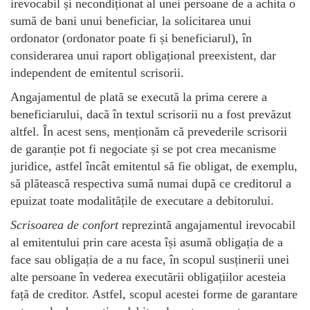
irevocabil și necondiționat al unei persoane de a achita o
sumă de bani unui beneficiar, la solicitarea unui
ordonator (ordonator poate fi și beneficiarul), în
considerarea unui raport obligațional preexistent, dar
independent de emitentul scrisorii.
Angajamentul de plată se execută la prima cerere a
beneficiarului, dacă în textul scrisorii nu a fost prevăzut
altfel. În acest sens, menționăm că prevederile scrisorii
de garanție pot fi negociate și se pot crea mecanisme
juridice, astfel încât emitentul să fie obligat, de exemplu,
să plătească respectiva sumă numai după ce creditorul a
epuizat toate modalitățile de executare a debitorului.
Scrisoarea de confort
reprezintă angajamentul irevocabil
al emitentului prin care acesta își asumă obligația de a
face sau obligația de a nu face, în scopul susținerii unei
alte persoane în vederea executării obligațiilor acesteia
față de creditor. Astfel, scopul acestei forme de garantare