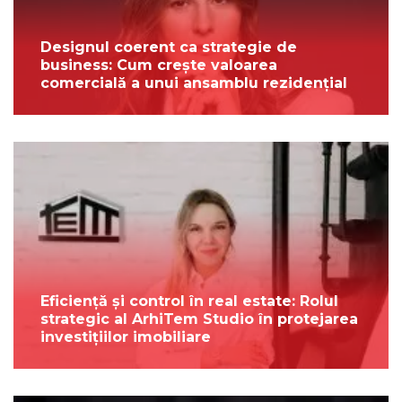
Designul coerent ca strategie de
business: Cum crește valoarea
comercială a unui ansamblu rezidențial
Eficiență și control în real estate: Rolul
strategic al ArhiTem Studio în protejarea
investițiilor imobiliare