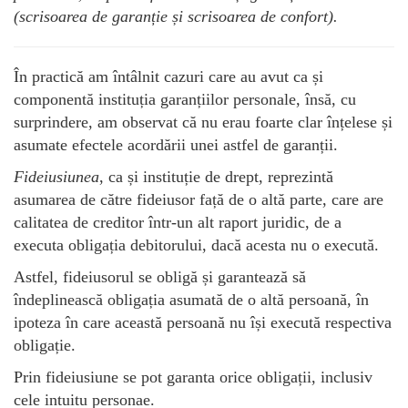
(scrisoarea de garanție și scrisoarea de confort).
În practică am întâlnit cazuri care au avut ca și
componentă instituția garanțiilor personale, însă, cu
surprindere, am observat că nu erau foarte clar înțelese și
asumate efectele acordării unei astfel de garanții.
Fideiusiunea
, ca și instituție de drept, reprezintă
asumarea de către fideiusor față de o altă parte, care are
calitatea de creditor într-un alt raport juridic, de a
executa obligația debitorului, dacă acesta nu o execută.
Astfel, fideiusorul se obligă și garantează să
îndeplinească obligația asumată de o altă persoană, în
ipoteza în care această persoană nu își execută respectiva
obligație.
Prin fideiusiune se pot garanta orice obligații, inclusiv
cele intuitu personae.