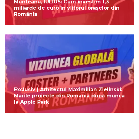
Munteanu, IULIUS: Cum investim 1,3
miliarde de euro în viitorul orașelor din
România
Exclusiv | Arhitectul Maximilian Zielinski:
Marile proiecte din România după munca
la Apple Park