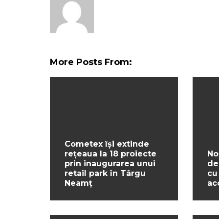
More Posts From:
Cometex își extinde
rețeaua la 18 proiecte
No
prin inaugurarea unui
de
retail park în Târgu
cu
Neamț
ac