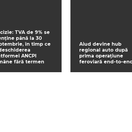
cizie: TVA de 9% se
nține până la 30
ptembrie, în timp ce
Aiud devine hub
deschiderea
regional auto după
atformei ANCPI
prima operațiune
mâne fără termen
feroviară end-to-en