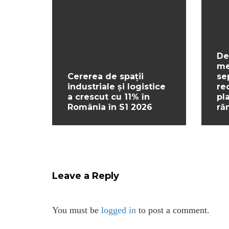
De
me
Cererea de spații
se
industriale și logistice
re
a crescut cu 11% în
pl
România în S1 2026
ră
Leave a Reply
You must be
logged in
to post a comment.