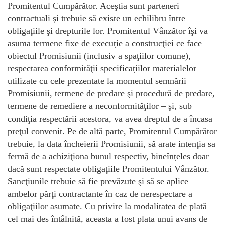
Promitentul Cumpărător. Aceştia sunt parteneri
contractuali şi trebuie să existe un echilibru între
obligaţiile şi drepturile lor. Promitentul Vânzător îşi va
asuma termene fixe de execuţie a construcţiei ce face
obiectul Promisiunii (inclusiv a spaţiilor comune),
respectarea conformităţii specificaţiilor materialelor
utilizate cu cele prezentate la momentul semnării
Promisiunii, termene de predare şi procedură de predare,
termene de remediere a neconformităţilor – şi, sub
condiţia respectării acestora, va avea dreptul de a încasa
preţul convenit. Pe de altă parte, Promitentul Cumpărător
trebuie, la data încheierii Promisiunii, să arate intenţia sa
fermă de a achiziţiona bunul respectiv, bineînţeles doar
dacă sunt respectate obligaţiile Promitentului Vânzător.
Sancţiunile trebuie să fie prevăzute şi să se aplice
ambelor părţi contractante în caz de nerespectare a
obligaţiilor asumate. Cu privire la modalitatea de plată
cel mai des întâlnită, aceasta a fost plata unui avans de