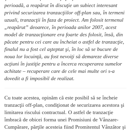
perioadă, a reapărut în discuţie un subiect interesant
privind securizarea tranzacţiilor off-plan sau, în termeni
uzuali, tranzacţii în faza de proiect. Am folosit termenul
„reapărut” deoarece, în perioada anilor 2007, acest
model de tranzacţionare era foarte des folosit, însă, din
păcate pentru cei care au încheiat o astfel de tranzacţie,
finalul nu a fost cel aşteptat şi, în loc să se bucure de
noua lor locuinţă, au fost nevoiţi să demareze diverse
acţiuni în justiţie pentru a încerca recuperarea sumelor
achitate – recuperare care de cele mai multe ori s-a
dovedit a fi imposibil de realizat.
Cu toate acestea, opinăm că este posibil să se încheie
tranzacţii off-plan, condiţionat de securizarea acestora şi
limitarea riscului contractual. O astfel de tranzacţie
îmbracă de obicei forma unei Promisiuni de Vânzare-
Cumpărare, părţile acesteia fiind Promitentul Vânzător şi