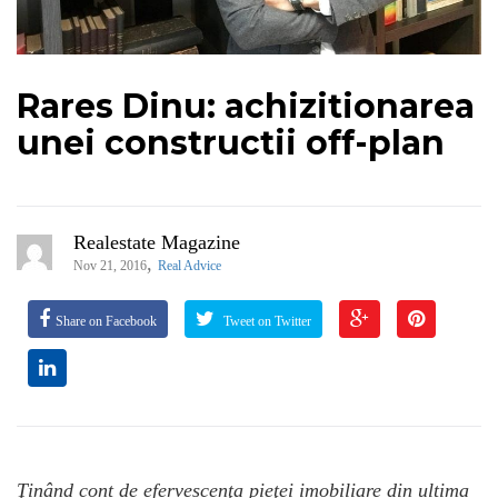
Rares Dinu: achizitionarea
unei constructii off-plan
Realestate Magazine
,
Nov 21, 2016
Real Advice
Share on Facebook
Tweet on Twitter
Ţinând cont de efervescenţa pieţei imobiliare din ultima