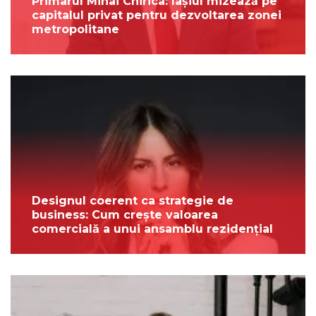
Primarul Mihai Chirica: Iașiul mizează pe
capitalul privat pentru dezvoltarea zonei
metropolitane
Designul coerent ca strategie de
business: Cum crește valoarea
comercială a unui ansamblu rezidențial