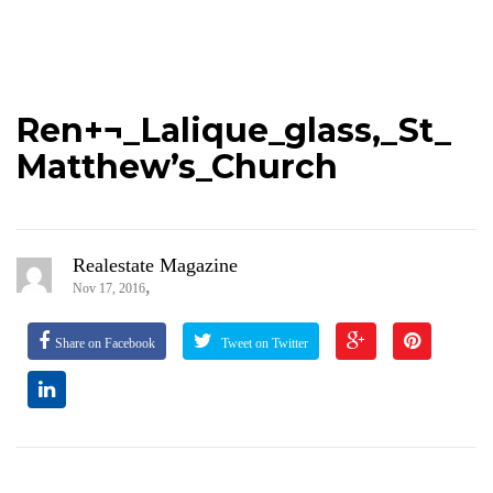
Ren+¬_Lalique_glass,_St_
Matthew’s_Church
Realestate Magazine
,
Nov 17, 2016
Share on Facebook
Tweet on Twitter