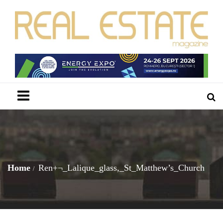
Menu
Home
Ren+¬_Lalique_glass,_St_Matthew’s_Church