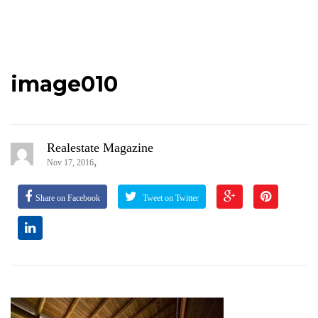
image010
Realestate Magazine
,
Nov 17, 2016
Share on Facebook
Tweet on Twitter