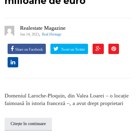
milioane de euro
Realestate Magazine
,
Jun 14, 2023
Real Heritage
Share on Facebook
Tweet on Twitter
Domeniul Laroche-Ploquin, din Valea Loarei – o locație
faimoasă în istoria franceză –, a avut drept proprietari
Citește în continuare