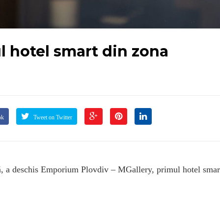
 hotel smart din zona
ok
Tweet on Twitter
eră, a deschis Emporium Plovdiv – MGallery, primul hotel smar