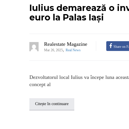
Iulius demarează o in
euro la Palas Iași
Realestate Magazine
Share on F
,
Mar 26, 2025
Real News
Dezvoltatorul local Iulius va începe luna aceast
concept al
Citește în continuare