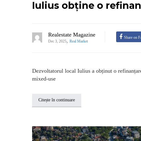
Iulius obține o refina
Realestate Magazine
Share on F
,
Dec 3, 2025
Real Market
Dezvoltatorul local Iulius a obținut o refinanța
mixed-use
Citește în continuare