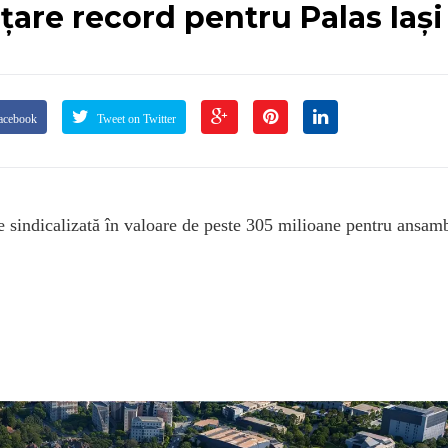
nțare record pentru Palas Iași
acebook
Tweet on Twitter
re sindicalizată în valoare de peste 305 milioane pentru ansam