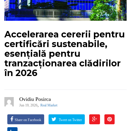
Accelerarea cererii pentru
certificări sustenabile,
esențială pentru
tranzacționarea clădirilor
în 2026
Ovidiu Posirca
,
Jun 19, 2026
Real Market
Share on Facebook
Tweet on Twitter