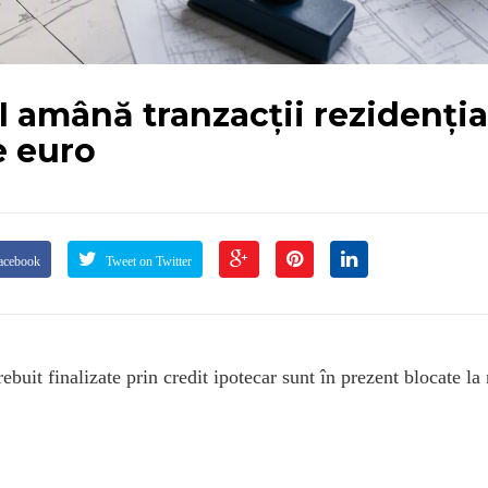
I amână tranzacții rezidenția
e euro
acebook
Tweet on Twitter
rebuit finalizate prin credit ipotecar sunt în prezent blocate la 