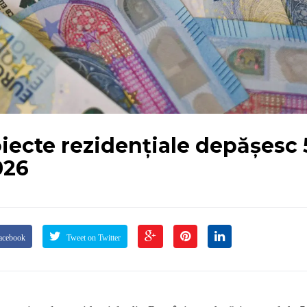
oiecte rezidențiale depășesc
026
acebook
Tweet on Twitter