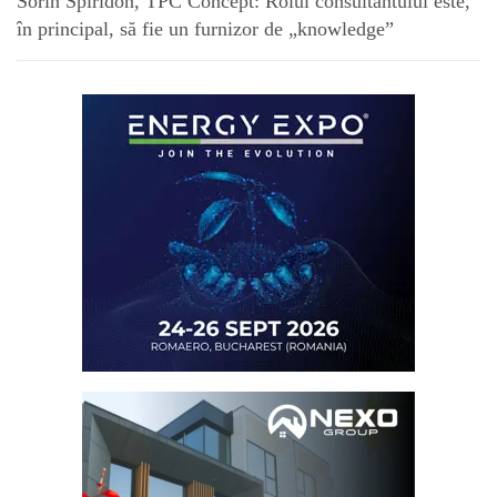
Sorin Spiridon, TPC Concept: Rolul consultantului este,
în principal, să fie un furnizor de „knowledge”