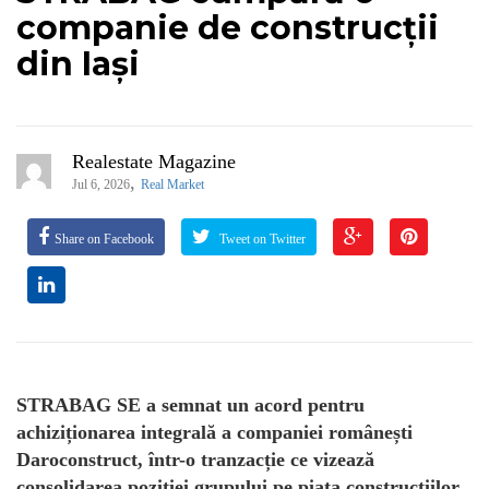
companie de construcții
din Iași
Realestate Magazine
,
Jul 6, 2026
Real Market
Share on Facebook
Tweet on Twitter
STRABAG SE a semnat un acord pentru
achiziționarea integrală a companiei românești
Daroconstruct, într-o tranzacție ce vizează
consolidarea poziției grupului pe piața construcțiilor