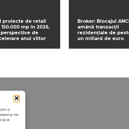
i proiecte de retail
Broker: Blocajul ANC
 150.000 mp în 2026,
amână tranzacții
 perspective de
rezidențiale de pest
celerare anul viitor
un miliard de euro
ytics și
tatori pe site
i tip de