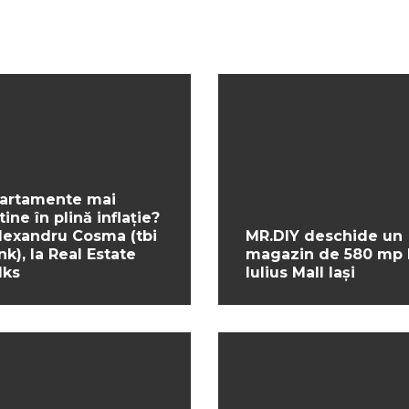
artamente mai
tine în plină inflație?
Alexandru Cosma (tbi
MR.DIY deschide un
nk), la Real Estate
magazin de 580 mp 
lks
Iulius Mall Iași