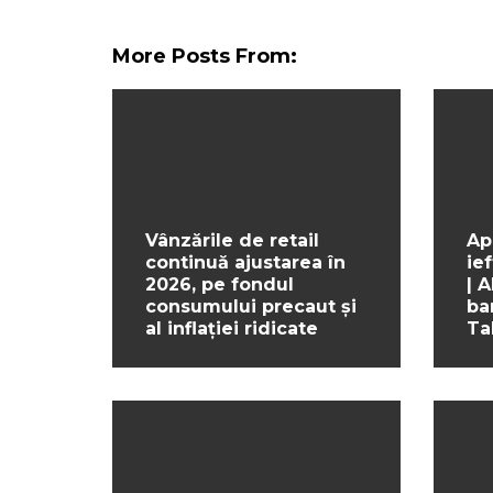
More Posts From:
Vânzările de retail
Ap
continuă ajustarea în
ief
2026, pe fondul
| 
consumului precaut și
ba
al inflației ridicate
Ta