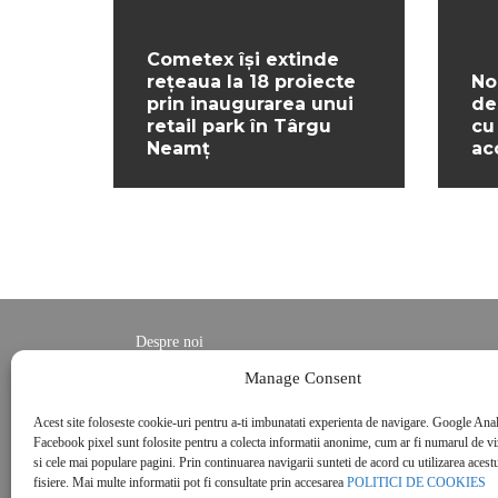
Cometex își extinde
rețeaua la 18 proiecte
No
prin inaugurarea unui
de
retail park în Târgu
cu
Neamț
ac
Despre noi
Contact
Manage Consent
POLITICĂ DE CONFIDENȚIALITATE
Acest site foloseste cookie-uri pentru a-ti imbunatati experienta de navigare. Google Anal
Politica de cookies
Facebook pixel sunt folosite pentru a colecta informatii anonime, cum ar fi numarul de vizi
si cele mai populare pagini. Prin continuarea navigarii sunteti de acord cu utilizarea acestu
fisiere. Mai multe informatii pot fi consultate prin accesarea
POLITICI DE COOKIES