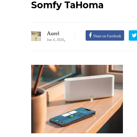
Somfy TaHoma
Aurel
Share on Facebook
,
Jun 4, 2026