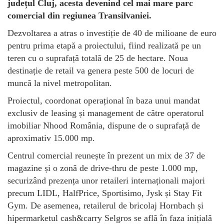
județul Cluj, acesta devenind cel mai mare parc
comercial din regiunea Transilvaniei.
Dezvoltarea a atras o investiție de 40 de milioane de euro
pentru prima etapă a proiectului, fiind realizată pe un
teren cu o suprafață totală de 25 de hectare. Noua
destinație de retail va genera peste 500 de locuri de
muncă la nivel metropolitan.
Proiectul, coordonat operațional în baza unui mandat
exclusiv de leasing și management de către operatorul
imobiliar Nhood România, dispune de o suprafață de
aproximativ 15.000 mp.
Centrul comercial reunește în prezent un mix de 37 de
magazine și o zonă de drive-thru de peste 1.000 mp,
securizând prezența unor retaileri internaționali majori
precum LIDL, HalfPrice, Sportisimo, Jysk și Stay Fit
Gym. De asemenea, retailerul de bricolaj Hornbach și
hipermarketul cash&carry Selgros se află în faza inițială